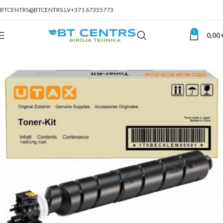
BTCENTRS@BTCENTRS.LV
+371 67355773
0
0,00