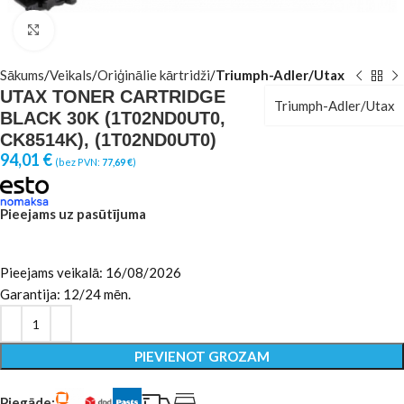
Click to enlarge
Sākums
Veikals
Oriģinālie kārtridži
Triumph-Adler/Utax
UTAX TONER CARTRIDGE
Triumph-Adler/Utax
BLACK 30K (1T02ND0UT0,
CK8514K), (1T02ND0UT0)
94,01
€
(bez PVN:
77,69
€
)
Pieejams uz pasūtījuma
Pieejams veikalā: 16/08/2026
Garantija: 12/24 mēn.
PIEVIENOT GROZAM
Piegāde: