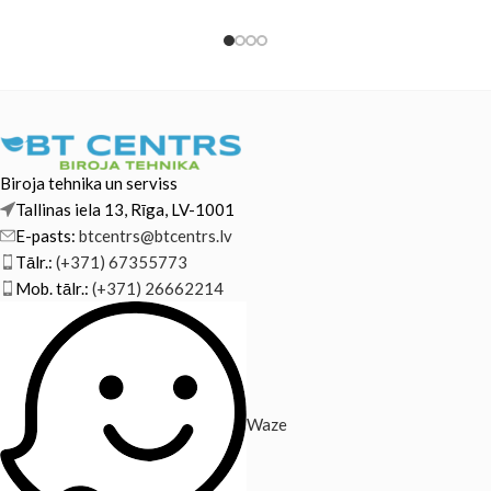
Biroja tehnika un serviss
Tallinas iela 13, Rīga, LV-1001
E-pasts:
btcentrs@btcentrs.lv
Tālr.:
(+371) 67355773
Mob. tālr.:
(+371) 26662214
Waze