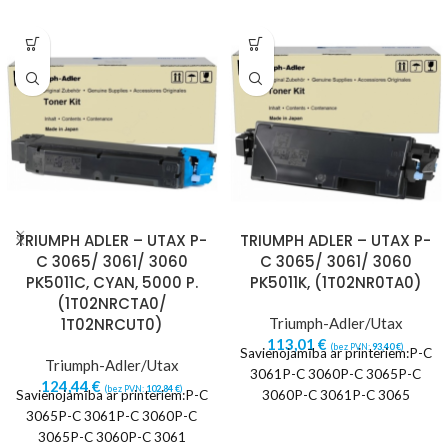
TRIUMPH ADLER – UTAX P-
TRIUMPH ADLER – UTAX P-
C 3065/ 3061/ 3060
C 3065/ 3061/ 3060
PK5011C, CYAN, 5000 P.
PK5011K, (1T02NR0TA0)
(1T02NRCTA0/
1T02NRCUT0)
Triumph-Adler/Utax
113,01
€
(bez PVN:
93,40
€
)
Savienojamība ar printeriem:P-C
Triumph-Adler/Utax
3061P-C 3060P-C 3065P-C
124,44
€
(bez PVN:
102,84
€
)
Savienojamība ar printeriem:P-C
3060P-C 3061P-C 3065
3065P-C 3061P-C 3060P-C
3065P-C 3060P-C 3061