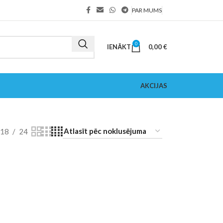
PAR MUMS
0
IENĀKT
0,00
€
AKCIJAS
18
24