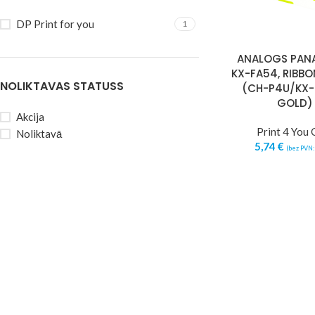
DP Print for you
1
ANALOGS PAN
KX-FA54, RIBBON
NOLIKTAVAS STATUSS
(CH-P4U/KX-
GOLD)
Akcija
Print 4 You 
Noliktavā
5,74
€
(bez PVN