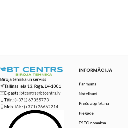
INFORMĀCIJA
Biroja tehnika un serviss
Par mums
Tallinas iela 13, Rīga, LV-1001
E-pasts:
btcentrs@btcentrs.lv
Noteikumi
Tālr.:
(+371) 67355773
Preču atgriešana
Mob. tālr.:
(+371) 26662214
Piegāde
ESTO nomaksa