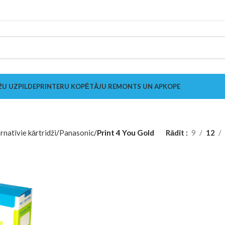
ŽU UZPILDE
PRINTERU KOPĒTĀJU REMONTS UN APKOPE
rnatīvie kārtridži
Panasonic
Print 4 You Gold
Rādīt
9
12