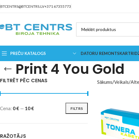
BTCENTRS@BTCENTRS.LV
+371 67355773
PREČU KATALOGS
DATORU REMONTS
KARTRID
Print 4 You Gold
FILTRĒT PĒC CENAS
Sākums
Veikals
Alte
Cena:
0 €
—
10 €
FILTRS
RAŽOTĀJS