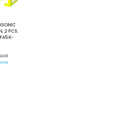
ASONIC
, 2 PCS.
FA54-
Gold
:
4,74
€
)