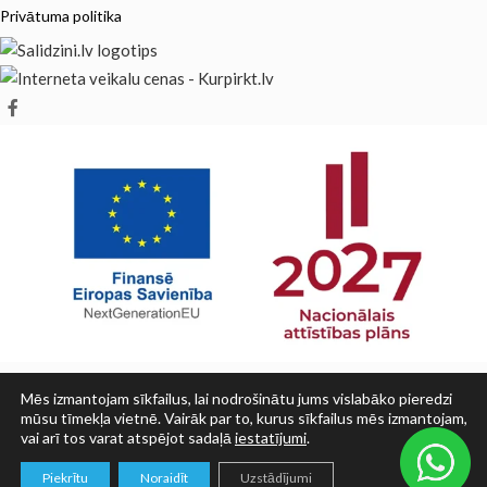
Privātuma politika
Mēs izmantojam sīkfailus, lai nodrošinātu jums vislabāko pieredzi
mūsu tīmekļa vietnē. Vairāk par to, kurus sīkfailus mēs izmantojam,
vai arī tos varat atspējot sadaļā
iestatījumi
.
© SIA PRINT LV 2025
0
Piekrītu
Noraidīt
Uzstādījumi