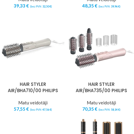
39,33
€
48,35
€
(bez PVN:
32,50
€
)
(bez PVN:
39,96
€
)
HAIR STYLER
HAIR STYLER
AIR/BHA710/00 PHILIPS
AIR/BHA735/00 PHILIPS
Matu veidotāji
Matu veidotāji
57,55
€
70,35
€
(bez PVN:
47,56
€
)
(bez PVN:
58,14
€
)