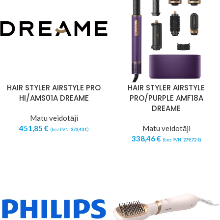
HAIR STYLER AIRSTYLE PRO
HAIR STYLER AIRSTYLE
HI/AMS01A DREAME
PRO/PURPLE AMF18A
DREAME
Matu veidotāji
451,85
€
Matu veidotāji
(bez PVN:
373,43
€
)
338,46
€
(bez PVN:
279,72
€
)