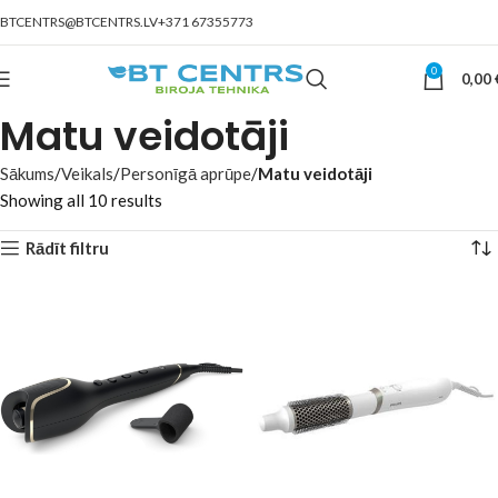
BTCENTRS@BTCENTRS.LV
+371 67355773
0
0,00
Matu veidotāji
Sākums
Veikals
Personīgā aprūpe
Matu veidotāji
Showing all 10 results
Rādīt filtru