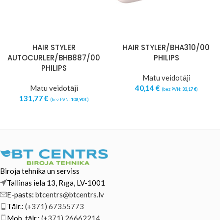
HAIR STYLER
HAIR STYLER/BHA310/00
AUTOCURLER/BHB887/00
PHILIPS
PHILIPS
Matu veidotāji
Matu veidotāji
40,14
€
(bez PVN:
33,17
€
)
131,77
€
(bez PVN:
108,90
€
)
Biroja tehnika un serviss
Tallinas iela 13, Rīga, LV-1001
E-pasts:
btcentrs@btcentrs.lv
Tālr.:
(+371) 67355773
Mob. tālr.:
(+371) 26662214