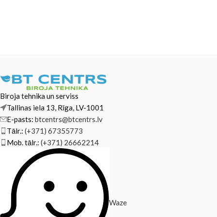
Biroja tehnika un serviss
Tallinas iela 13, Rīga, LV-1001
E-pasts:
btcentrs@btcentrs.lv
Tālr.:
(+371) 67355773
Mob. tālr.:
(+371) 26662214
Waze