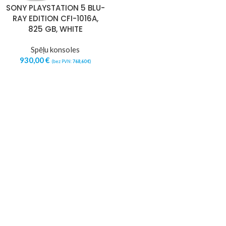
SONY PLAYSTATION 5 BLU-
RAY EDITION CFI-1016A,
825 GB, WHITE
Spēļu konsoles
930,00
€
(bez PVN:
768,60
€
)