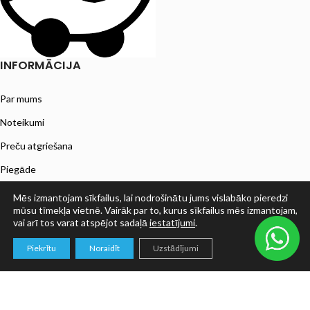
INFORMĀCIJA
Par mums
Noteikumi
Preču atgriešana
Piegāde
ESTO nomaksa
Mēs izmantojam sīkfailus, lai nodrošinātu jums vislabāko pieredzi
mūsu tīmekļa vietnē. Vairāk par to, kurus sīkfailus mēs izmantojam,
Privātuma politika
vai arī tos varat atspējot sadaļā
iestatījumi
.
0
Piekrītu
Noraidīt
Uzstādījumi
Veikals
Filters
Grozs
Mans konts