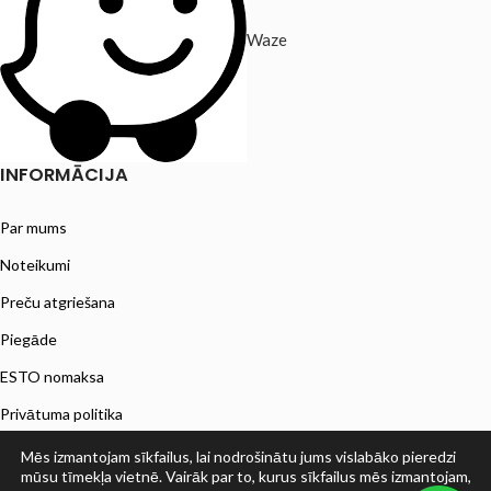
Waze
INFORMĀCIJA
Par mums
Noteikumi
Preču atgriešana
Piegāde
ESTO nomaksa
Privātuma politika
Mēs izmantojam sīkfailus, lai nodrošinātu jums vislabāko pieredzi
mūsu tīmekļa vietnē. Vairāk par to, kurus sīkfailus mēs izmantojam,