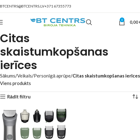
BTCENTRS@BTCENTRS.LV
+371 67355773
0
0,00
Citas
skaistumkopšanas
ierīces
Sākums
Veikals
Personīgā aprūpe
Citas skaistumkopšanas ierīces
Viens produkts
Rādīt filtru