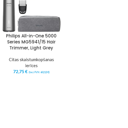
Philips All-in-One 5000
Series MG5941/15 Hair
Trimmer, Light Grey
Citas skaistumkopšanas
ierīces
72,75
€
(bez PVN:
60,12
€
)