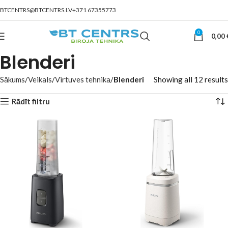
BTCENTRS@BTCENTRS.LV
+371 67355773
0
0,00
Blenderi
Sākums
Veikals
Virtuves tehnika
Blenderi
Showing all 12 results
Rādīt filtru