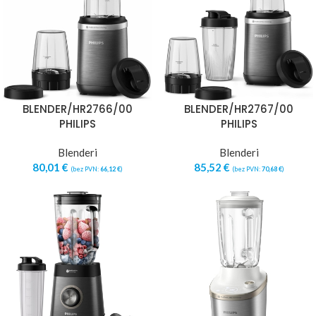
BLENDER/HR2766/00
BLENDER/HR2767/00
PHILIPS
PHILIPS
Blenderi
Blenderi
80,01
€
85,52
€
(bez PVN:
66,12
€
)
(bez PVN:
70,68
€
)