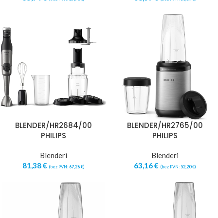
BLENDER/HR2684/00
BLENDER/HR2765/00
PHILIPS
PHILIPS
Blenderi
Blenderi
81,38
€
63,16
€
(bez PVN:
67,26
€
)
(bez PVN:
52,20
€
)