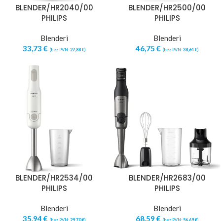
BLENDER/HR2040/00
BLENDER/HR2500/00
PHILIPS
PHILIPS
Blenderi
Blenderi
33,73
€
46,75
€
(bez PVN:
27,88
€
)
(bez PVN:
38,64
€
)
BLENDER/HR2534/00
BLENDER/HR2683/00
PHILIPS
PHILIPS
Blenderi
Blenderi
35,94
€
68,59
€
(bez PVN:
29,70
€
)
(bez PVN:
56,69
€
)