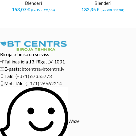
Blenderi
Blenderi
153,07
€
182,35
€
(bez PVN:
126,50
€
)
(bez PVN:
150,70
€
)
Biroja tehnika un serviss
Tallinas iela 13, Rīga, LV-1001
E-pasts:
btcentrs@btcentrs.lv
Tālr.:
(+371) 67355773
Mob. tālr.:
(+371) 26662214
Waze