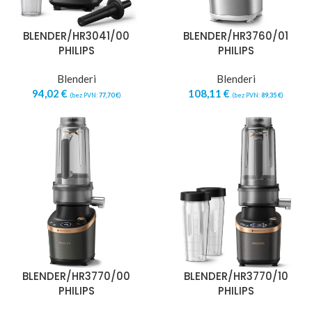
BLENDER/HR3041/00
BLENDER/HR3760/01
PHILIPS
PHILIPS
Blenderi
Blenderi
94,02
€
108,11
€
(bez PVN:
77,70
€
)
(bez PVN:
89,35
€
)
BLENDER/HR3770/00
BLENDER/HR3770/10
PHILIPS
PHILIPS