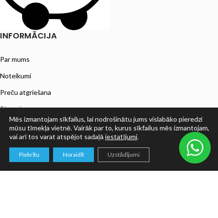
INFORMĀCIJA
Par mums
Noteikumi
Preču atgriešana
Piegāde
Mēs izmantojam sīkfailus, lai nodrošinātu jums vislabāko pieredzi
ESTO nomaksa
mūsu tīmekļa vietnē. Vairāk par to, kurus sīkfailus mēs izmantojam,
vai arī tos varat atspējot sadaļā
iestatījumi
.
Privātuma politika
0
Piekrītu
Noraidīt
Uzstādījumi
Veikals
Filters
Grozs
Mans konts