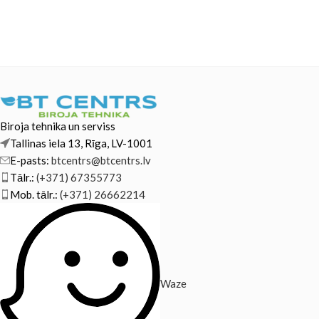
Biroja tehnika un serviss
Tallinas iela 13, Rīga, LV-1001
E-pasts:
btcentrs@btcentrs.lv
Tālr.:
(+371) 67355773
Mob. tālr.:
(+371) 26662214
Waze