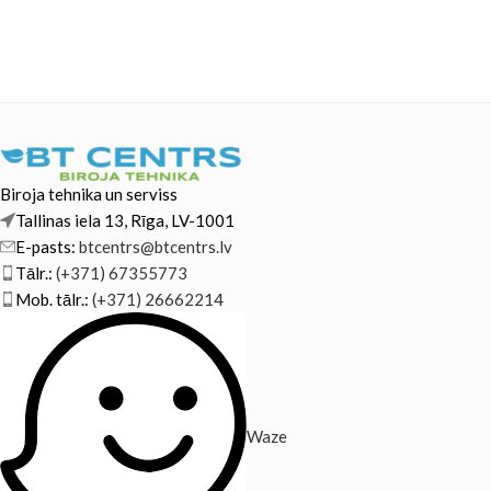
Biroja tehnika un serviss
Tallinas iela 13, Rīga, LV-1001
E-pasts:
btcentrs@btcentrs.lv
Tālr.:
(+371) 67355773
Mob. tālr.:
(+371) 26662214
Waze