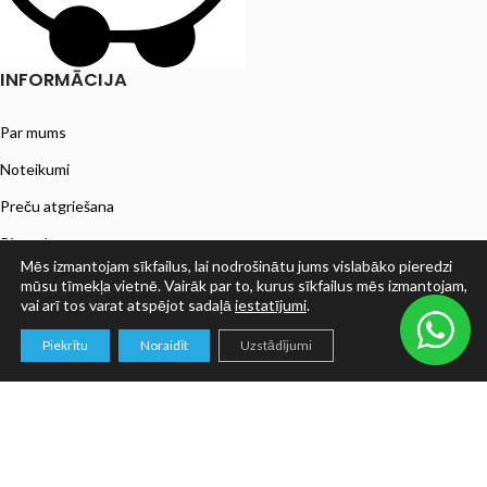
INFORMĀCIJA
Par mums
Noteikumi
Preču atgriešana
Piegāde
Mēs izmantojam sīkfailus, lai nodrošinātu jums vislabāko pieredzi
ESTO nomaksa
mūsu tīmekļa vietnē. Vairāk par to, kurus sīkfailus mēs izmantojam,
vai arī tos varat atspējot sadaļā
iestatījumi
.
Privātuma politika
0
Piekrītu
Noraidīt
Uzstādījumi
Veikals
Filters
Grozs
Mans konts