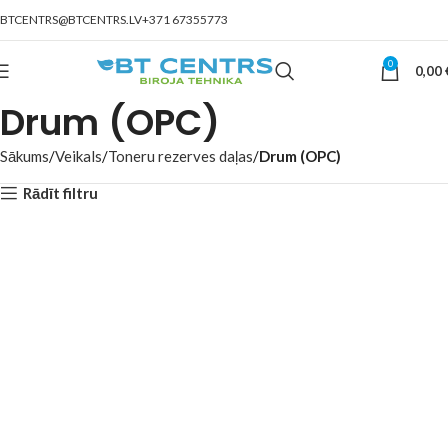
BTCENTRS@BTCENTRS.LV
+371 67355773
0
0,00
Drum (OPC)
Sākums
Veikals
Toneru rezerves daļas
Drum (OPC)
Rādīt filtru