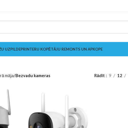
ŽU UZPILDE
PRINTERU KOPĒTĀJU REMONTS UN APKOPE
s
rā māja
Bezvadu kameras
Rādīt
9
12