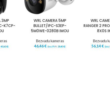
 3MP
WRL CAMERA 5MP
WRL CAME
PC-K7CP-
BULLET/IPC-S3EP-
RANGER 2 PRO
OU
5M0WE-0280B IMOU
8X0S 
eras
Bezvadu kameras
Bezvadu k
46,46
€
56,14
€
:
40,60
€
)
(bez PVN:
38,40
€
)
(bez