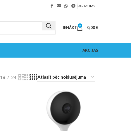
PAR MUMS
0
IENĀKT
0,00
€
AKCIJAS
18
24