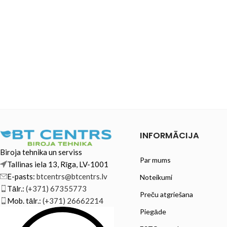
INFORMĀCIJA
Biroja tehnika un serviss
Par mums
Tallinas iela 13, Rīga, LV-1001
E-pasts:
btcentrs@btcentrs.lv
Noteikumi
Tālr.:
(+371) 67355773
Preču atgriešana
Mob. tālr.:
(+371) 26662214
Piegāde