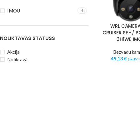
IMOU
4
WRL CAMERA
CRUISER SE+/I
NOLIKTAVAS STATUSS
3H1WE IM
Akcija
Bezvadu kam
49,13
€
Noliktavā
(bez PVN