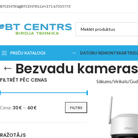
BTCENTRS@BTCENTRS.LV
+371 67355773
PREČU KATALOGS
DATORU REMONTS
KARTRID
Bezvadu kamera
FILTRĒT PĒC CENAS
Sākums
Veikals
Gud
Cena:
30 €
—
60 €
FILTRS
RAŽOTĀJS