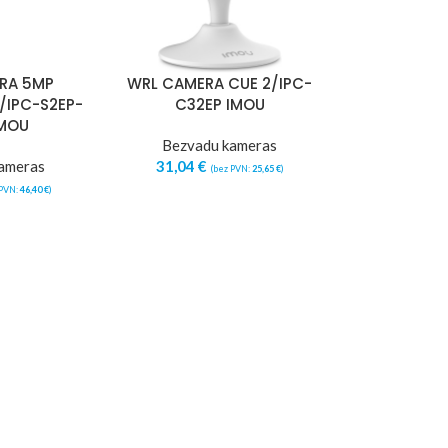
RA 5MP
WRL CAMERA CUE 2/IPC-
/IPC-S2EP-
C32EP IMOU
IMOU
Bezvadu kameras
ameras
31,04
€
(bez PVN:
25,65
€
)
 PVN:
46,40
€
)