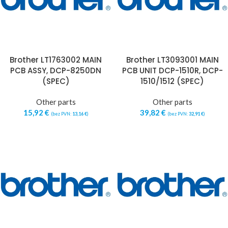
Brother LT1763002 MAIN
Brother LT3093001 MAIN
PCB ASSY, DCP-8250DN
PCB UNIT DCP-1510R, DCP-
(SPEC)
1510/1512 (SPEC)
Other parts
Other parts
15,92
€
39,82
€
(bez PVN:
13,16
€
)
(bez PVN:
32,91
€
)