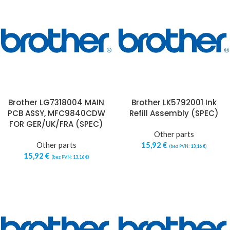
Brother LG7318004 MAIN
Brother LK5792001 Ink
PCB ASSY, MFC9840CDW
Refill Assembly (SPEC)
FOR GER/UK/FRA (SPEC)
Other parts
Other parts
15,92
€
(bez PVN:
13,16
€
)
15,92
€
(bez PVN:
13,16
€
)