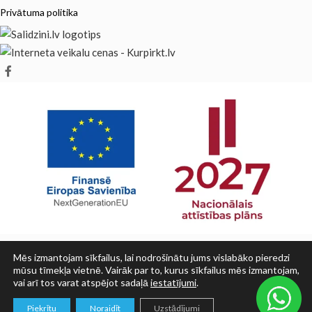
Privātuma politika
Mēs izmantojam sīkfailus, lai nodrošinātu jums vislabāko pieredzi
mūsu tīmekļa vietnē. Vairāk par to, kurus sīkfailus mēs izmantojam,
vai arī tos varat atspējot sadaļā
iestatījumi
.
© SIA PRINT LV 2025
0
Piekrītu
Noraidīt
Uzstādījumi