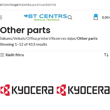
BTCENTRS@BTCENTRS.LV
+371 67355773
0
0,00
Other parts
Sākums
Veikals
Offisa printeri
Rezerves daļas
Other parts
Showing 1–12 of 413 results
Rādīt filtru