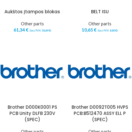
Aukštos Įtampos blokas
BELT ISU
Other parts
Other parts
61,34
€
10,65
€
(bez PVN:
50,69
€
)
(bez PVN:
8,80
€
)
Brother D000K0001 PS
Brother D0092T005 HVPS
PCB Unity DLFB 230V
PCB:B512470 ASSY ELL P
(SPEC)
(SPEC)
Other parts
Other parts