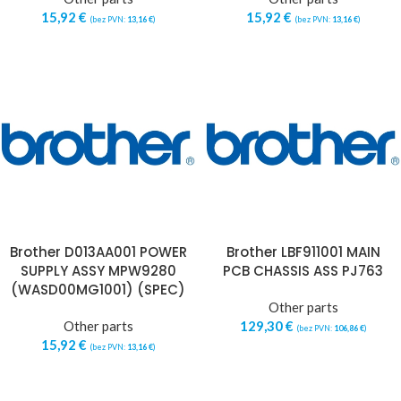
15,92
€
15,92
€
(bez PVN:
13,16
€
)
(bez PVN:
13,16
€
)
Brother D013AA001 POWER
Brother LBF911001 MAIN
SUPPLY ASSY MPW9280
PCB CHASSIS ASS PJ763
(WASD00MG1001) (SPEC)
Other parts
Other parts
129,30
€
(bez PVN:
106,86
€
)
15,92
€
(bez PVN:
13,16
€
)