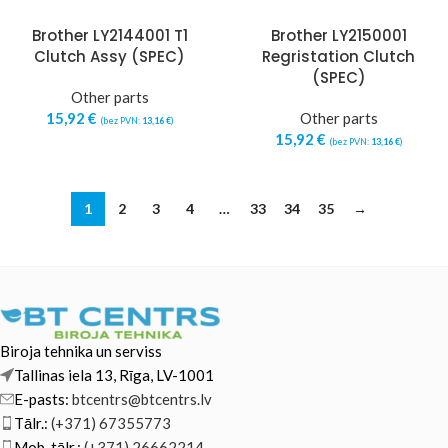
Brother LY2144001 T1
Brother LY2150001
Clutch Assy (SPEC)
Regristation Clutch
(SPEC)
Other parts
15,92
€
Other parts
(bez PVN:
13,16
€
)
15,92
€
(bez PVN:
13,16
€
)
1
2
3
4
…
33
34
35
→
Biroja tehnika un serviss
Tallinas iela 13, Rīga, LV-1001
E-pasts:
btcentrs@btcentrs.lv
Tālr.:
(+371) 67355773
Mob. tālr.:
(+371) 26662214