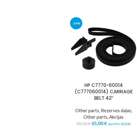
PAPER PICK-UP
PRINTER
-34%
ROLLERS
ACCESSORIES
6 produkti
4 produkti
HP C7770-60014
WASTE BINS
(C777060014) CARRIAGE
BELT 42″
15 produkti
Other parts
,
Rezerves daļas
,
Other parts
,
Akcijas
65,00
€
98,00
€
(bez PVN:
53,72
€
)