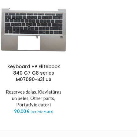
Keyboard HP Elitebook
840 G7 G8 series
M07090-B31 US
Rezerves daļas
,
Klaviatūras
un peles
,
Other parts
,
Portatīvie datori
90,00
€
(bez PVN:
74,38
€
)