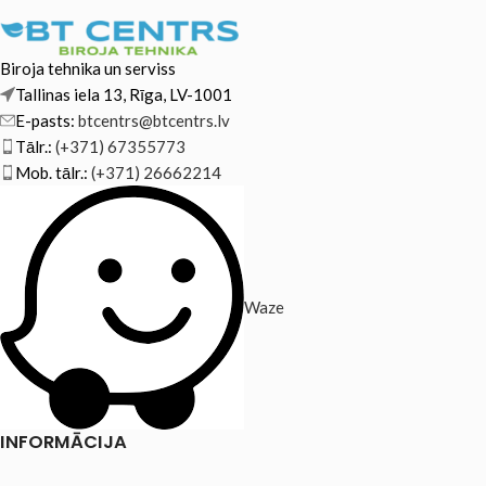
Biroja tehnika un serviss
Tallinas iela 13, Rīga, LV-1001
E-pasts:
btcentrs@btcentrs.lv
Tālr.:
(+371) 67355773
Mob. tālr.:
(+371) 26662214
Waze
INFORMĀCIJA