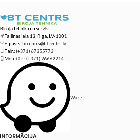
Biroja tehnika un serviss
Tallinas iela 13, Rīga, LV-1001
E-pasts:
btcentrs@btcentrs.lv
Tālr.:
(+371) 67355773
Mob. tālr.:
(+371) 26662214
Waze
INFORMĀCIJA