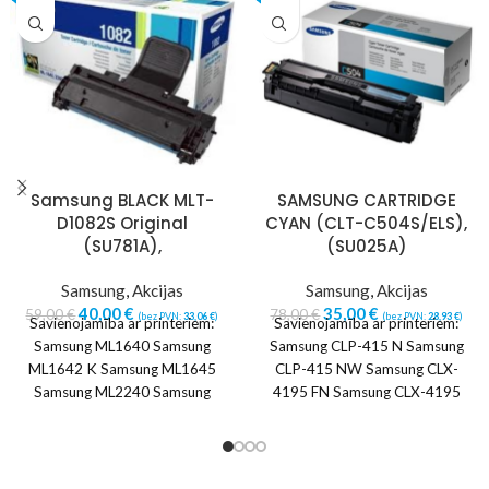
Samsung BLACK MLT-
SAMSUNG CARTRIDGE
D1082S Original
CYAN (CLT-C504S/ELS),
(SU781A),
(SU025A)
Samsung
,
Akcijas
Samsung
,
Akcijas
40,00
€
35,00
€
59,00
€
78,00
€
(bez PVN:
33,06
€
)
(bez PVN:
28,93
€
)
Savienojamība ar printeriem:
Savienojamība ar printeriem:
Samsung ML1640 Samsung
Samsung CLP-415 N Samsung
ML1642 K Samsung ML1645
CLP-415 NW Samsung CLX-
Samsung ML2240 Samsung
4195 FN Samsung CLX-4195
ML2241
FW Samsung CLX-4195 N
Samsung SL-C1810W