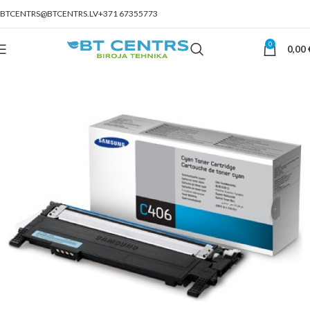
BTCENTRS@BTCENTRS.LV
+371 67355773
0
0,00