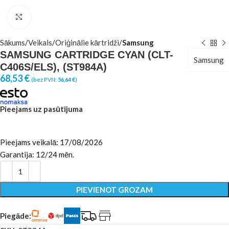
Click to enlarge
Sākums
Veikals
Oriģinālie kārtridži
Samsung
SAMSUNG CARTRIDGE CYAN (CLT-
Samsung
C406S/ELS), (ST984A)
68,53
€
(bez PVN:
56,64
€
)
Pieejams uz pasūtījuma
Pieejams veikalā: 17/08/2026
Garantija: 12/24 mēn.
PIEVIENOT GROZAM
Piegāde: