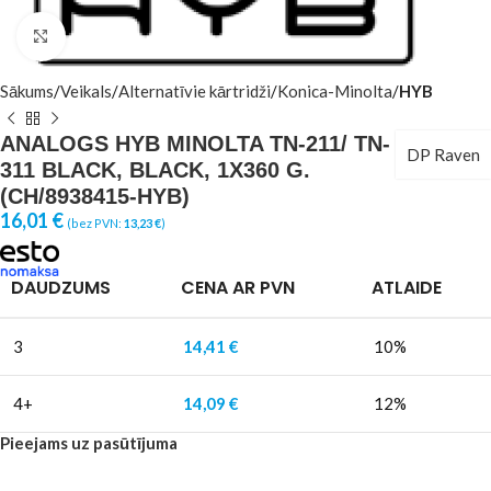
Click to enlarge
Sākums
Veikals
Alternatīvie kārtridži
Konica-Minolta
HYB
ANALOGS HYB MINOLTA TN-211/ TN-
DP Raven
311 BLACK, BLACK, 1X360 G.
(CH/8938415-HYB)
16,01
€
(bez PVN:
13,23
€
)
DAUDZUMS
CENA AR PVN
ATLAIDE
3
14,41
€
10%
4+
14,09
€
12%
Pieejams uz pasūtījuma