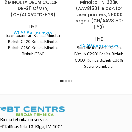
MINOLTA DRUM COLOR
Minolta TN-328K
DR-311 C/M/Y,
(AAV8150), Black, for
(CH/A0XV0TD-HYB)
laser printers, 28000
pages. (CH/AAV8150-
HYB
HYB)
87,93
€
(bez PVN:
72,67
€
)
Savietojams ar: Konica Minolta
HYB
Bizhub C220 Konica Minolta
45,60
€
(bez PVN:
37,69
€
)
Bizhub C280 Konica Minolta
Suitable for use in: Konica
Bizhub C360
Bizhub C250i Konica Bizhub
C300i Konica Bizhub C360i
Savienojamība ar
printeriem:Bizhub C360iBizhub
C300iBizhub C250i
Biroja tehnika un serviss
Tallinas iela 13, Rīga, LV-1001