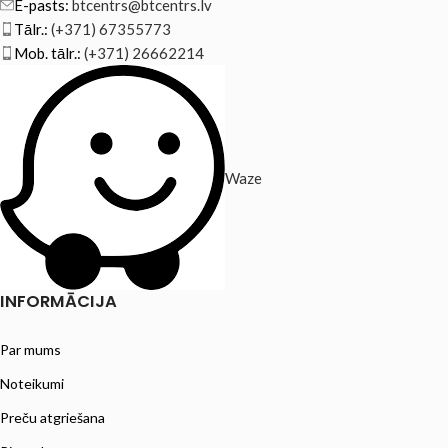
E-pasts:
btcentrs@btcentrs.lv
Tālr.:
(+371) 67355773
Mob. tālr.:
(+371) 26662214
Waze
INFORMĀCIJA
Par mums
Noteikumi
Preču atgriešana