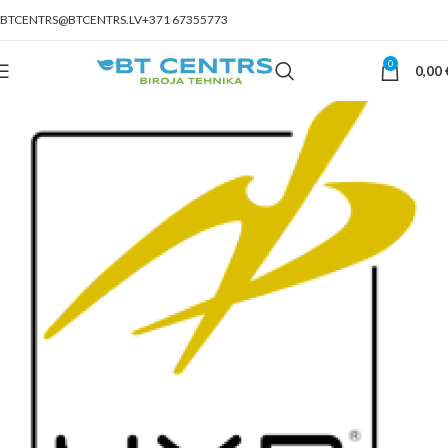
BTCENTRS@BTCENTRS.LV
+371 67355773
0
0,00