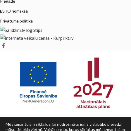
Piegāde
ESTO nomaksa
Privātuma politika
Mēs izmantojam sīkfailus, lai nodrošinātu jums vislabāko pieredzi
mūsu tīmekļa vietnē. Vairāk par to, kurus sīkfailus mēs izmantojam,