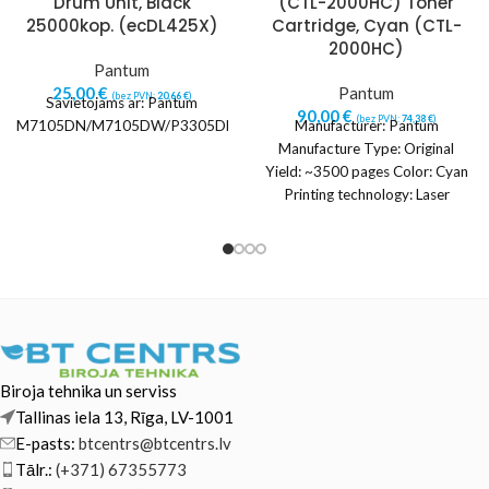
Drum Unit, Black
(CTL-2000HC) Toner
25000kop. (ecDL425X)
Cartridge, Cyan (CTL-
2000HC)
Pantum
25,00
€
Pantum
(bez PVN:
20,66
€
)
Savietojams ar: Pantum
90,00
€
(bez PVN:
74,38
€
)
M7105DN/M7105DW/P3305DN/P3305DW
Manufacturer: Pantum
Manufacture Type: Original
Yield: ~3500 pages Color: Cyan
Printing technology: Laser
printing Quantity per pack: 1 pc
Suitable
Biroja tehnika un serviss
Tallinas iela 13, Rīga, LV-1001
E-pasts:
btcentrs@btcentrs.lv
Tālr.:
(+371) 67355773