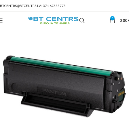
BTCENTRS@BTCENTRS.LV
+371 67355773
0
0,00