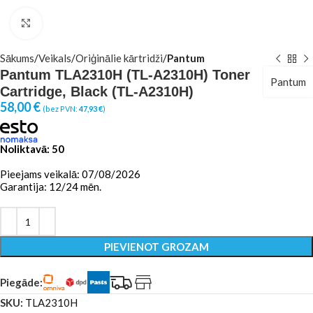
Click to enlarge
Sākums
Veikals
Oriģinālie kārtridži
Pantum
Pantum TLA2310H (TL-A2310H) Toner
Pantum
Cartridge, Black (TL-A2310H)
58,00
€
(bez PVN:
47,93
€
)
Noliktavā: 50
Pieejams veikalā: 07/08/2026
Garantija: 12/24 mēn.
PIEVIENOT GROZAM
Piegāde:
SKU:
TLA2310H