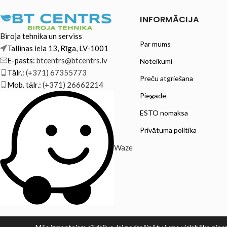
INFORMĀCIJA
Biroja tehnika un serviss
Par mums
Tallinas iela 13, Rīga, LV-1001
E-pasts:
btcentrs@btcentrs.lv
Noteikumi
Tālr.:
(+371) 67355773
Preču atgriešana
Mob. tālr.:
(+371) 26662214
Piegāde
ESTO nomaksa
Privātuma politika
Waze