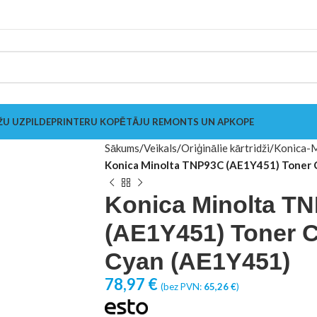
ŽU UZPILDE
PRINTERU KOPĒTĀJU REMONTS UN APKOPE
Sākums
Veikals
Oriģinālie kārtridži
Konica-M
Konica Minolta TNP93C (AE1Y451) Toner C
Konica Minolta T
(AE1Y451) Toner C
Cyan (AE1Y451)
78,97
€
(bez PVN:
65,26
€
)