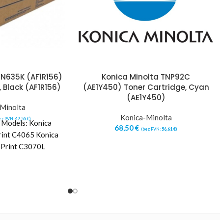
TN635K (AF1R156)
Konica Minolta TNP92C
 Black (AF1R156)
(AE1Y450) Toner Cartridge, Cyan
(AE1Y450)
Minolta
Konica-Minolta
ez PVN:
47,55
€
)
r Models: Konica
68,50
€
(bez PVN:
56,61
€
)
rint C4065 Konica
ioPrint C3070L