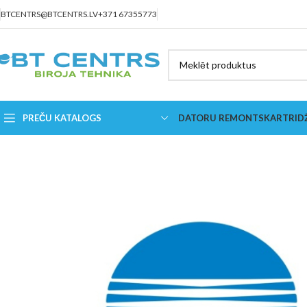
BTCENTRS@BTCENTRS.LV
+371 67355773
PREČU KATALOGS
DATORU REMONTS
KARTRID