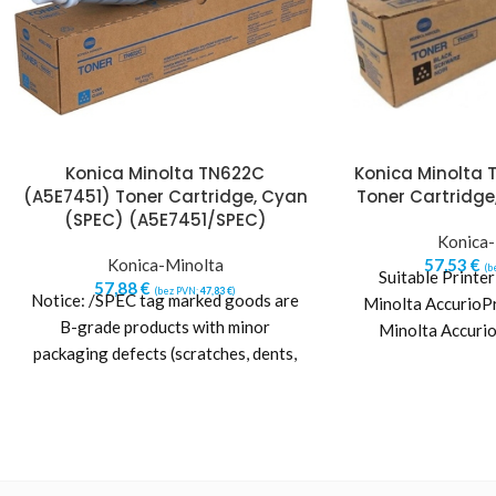
Konica Minolta TN622C
Konica Minolta 
(A5E7451) Toner Cartridge, Cyan
Toner Cartridge,
(SPEC) (A5E7451/SPEC)
Konica-
Konica-Minolta
57,53
€
(b
Suitable Printe
57,88
€
(bez PVN:
47,83
€
)
Notice: /SPEC tag marked goods are
Minolta AccurioP
B-grade products with minor
Minolta Accur
packaging defects (scratches, dents,
other packaging damages or
imperfections).