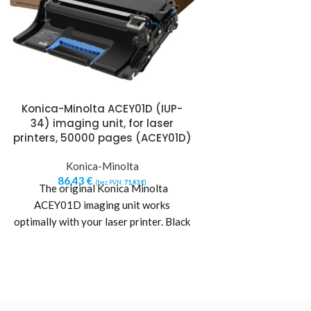
Konica-Minolta ACEY01D (IUP-
KONICA-MINO
34) imaging unit, for laser
(ACVH350), MAG
printers, 50000 pages (ACEY01D)
PRINTERS, 2
(ACV
Konica-Minolta
86,43
€
Konica-
(bez PVN:
71,43
€
)
The original Konica Minolta
85,10
€
(b
Suitable for use 
ACEY01D imaging unit works
Bizhub C 257 i 
optimally with your laser printer. Black
printeriem:
prints are accurately and precisely
placed