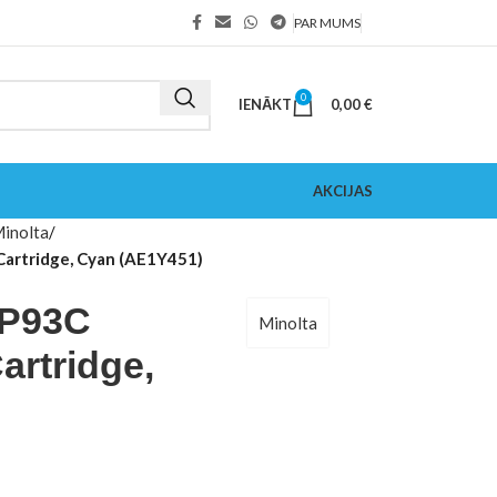
PAR MUMS
0
IENĀKT
0,00
€
AKCIJAS
inolta
artridge, Cyan (AE1Y451)
NP93C
Minolta
artridge,