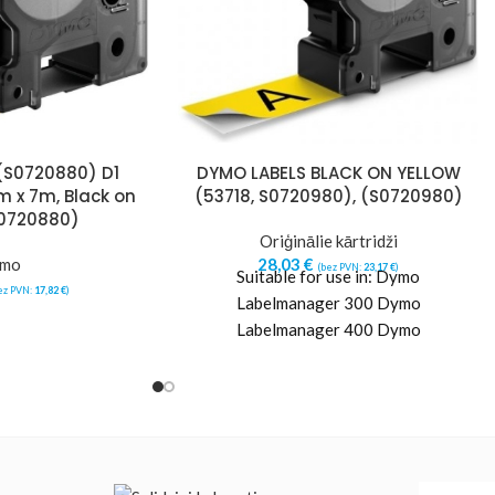
S0720880) D1
DYMO LABELS BLACK ON YELLOW
 x 7m, Black on
(53718, S0720980), (S0720980)
S0720880)
Oriģinālie kārtridži
mo
28,03
€
(bez PVN:
23,17
€
)
Suitable for use in: Dymo
ez PVN:
17,82
€
)
Labelmanager 300 Dymo
Labelmanager 400 Dymo
Labelmanager 450 Dymo
Labelmanager 450 D Dymo
Labelmanager 450