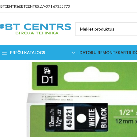
BTCENTRS@BTCENTRS.LV
+371 67355773
PREČU KATALOGS
DATORU REMONTS
KARTRID