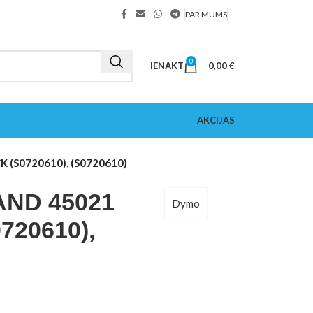
PAR MUMS
0
IENĀKT
0,00
€
AKCIJAS
(S0720610), (S0720610)
ND 45021
Dymo
720610),