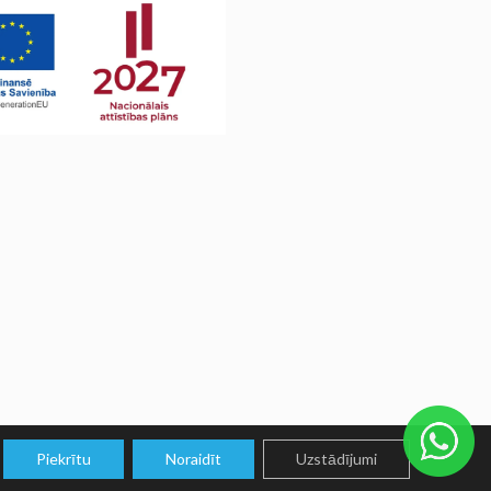
Piekrītu
Noraidīt
Uzstādījumi