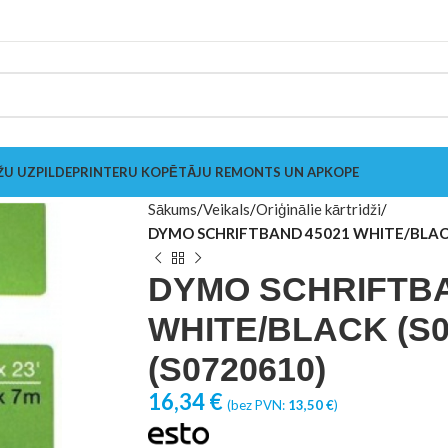
ŽU UZPILDE
PRINTERU KOPĒTĀJU REMONTS UN APKOPE
Sākums
Veikals
Oriģinālie kārtridži
DYMO SCHRIFTBAND 45021 WHITE/BLACK 
DYMO SCHRIFTBA
WHITE/BLACK (S0
(S0720610)
16,34
€
(bez PVN:
13,50
€
)