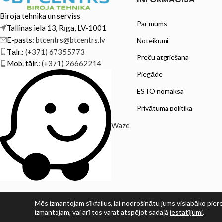
Biroja tehnika un serviss
Par mums
Tallinas iela 13, Rīga, LV-1001
E-pasts:
btcentrs@btcentrs.lv
Noteikumi
Tālr.:
(+371) 67355773
Preču atgriešana
Mob. tālr.:
(+371) 26662214
Piegāde
ESTO nomaksa
Privātuma politika
Waze
Mēs izmantojam sīkfailus, lai nodrošinātu jums vislabāko piere
izmantojam, vai arī tos varat atspējot sadaļā
iestatījumi
.
© SIA PRINT LV 2025