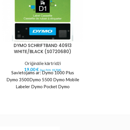
DYMO SCHRIFTBAND 40913
DYMO SCHRIFTBA
WHITE/BLACK (S0720680)
/ BLACK (S07207
Oriģinālie kārtridži
Oriģinālie
19,00
€
16,77
€
(bez PVN:
15,70
€
)
(b
Savietojams ar: Dymo 1000 Plus
Dymo 3500Dymo 5500 Dymo Mobile
Labeler Dymo Pocket Dymo
Labelmanager 100 Dymo
Labelmanager 100 Plus