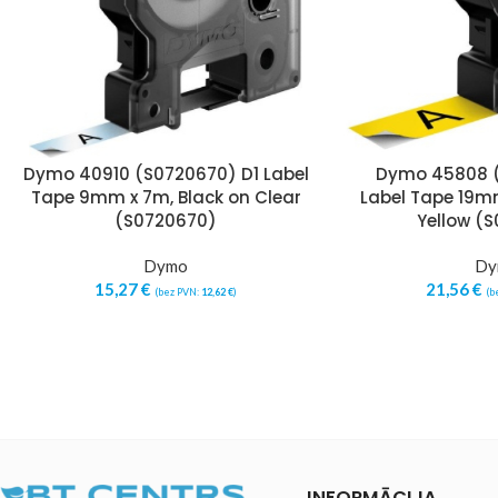
Dymo 40910 (S0720670) D1 Label
Dymo 45808 (
Tape 9mm x 7m, Black on Clear
Label Tape 19mm
(S0720670)
Yellow (
Dymo
Dy
15,27
€
21,56
€
(bez PVN:
12,62
€
)
(b
INFORMĀCIJA