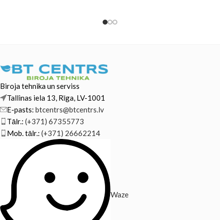
6230 OfficeJet Pro 6830
6800 OfficeJet 6820 OfficeJet
OfficeJet
Biroja tehnika un serviss
Tallinas iela 13, Rīga, LV-1001
E-pasts:
btcentrs@btcentrs.lv
Tālr.:
(+371) 67355773
Mob. tālr.:
(+371) 26662214
Waze