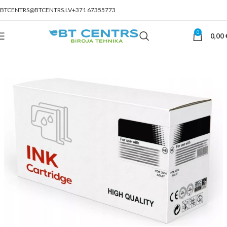
BTCENTRS@BTCENTRS.LV
+371 67355773
0
0,00