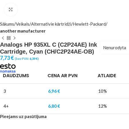
Click to enlarge
Sākums
Veikals
Alternatīvie kārtridži
Hewlett-Packard
another manufacturer
Analogs HP 935XL C (C2P24AE) Ink
Nenurodyta
Cartridge, Cyan (CH/C2P24AE-OB)
7,73
€
(bez PVN:
6,39
€
)
DAUDZUMS
CENA AR PVN
ATLAIDE
3
6,96
€
10%
4+
6,80
€
12%
Pieejams uz pasūtījuma