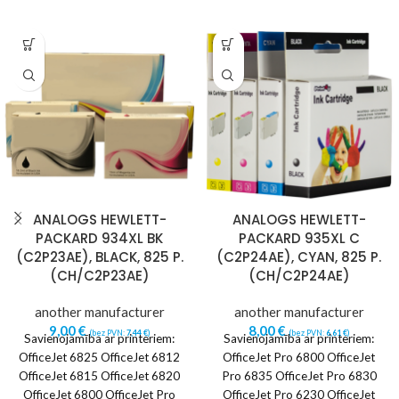
ANALOGS HEWLETT-
ANALOGS HEWLETT-
PACKARD 934XL BK
PACKARD 935XL C
(C2P23AE), BLACK, 825 P.
(C2P24AE), CYAN, 825 P.
(CH/C2P23AE)
(CH/C2P24AE)
another manufacturer
another manufacturer
9,00
€
8,00
€
(bez PVN:
7,44
€
)
(bez PVN:
6,61
€
)
Savienojamība ar printeriem:
Savienojamība ar printeriem:
OfficeJet 6825 OfficeJet 6812
OfficeJet Pro 6800 OfficeJet
OfficeJet 6815 OfficeJet 6820
Pro 6835 OfficeJet Pro 6830
OfficeJet 6800 OfficeJet Pro
OfficeJet Pro 6230 OfficeJet