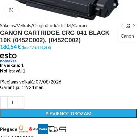
Click to enlarge
Sākums
Veikals
Oriģinālie kārtridži
Canon
CANON CARTRIDGE CRG 041 BLACK
Canon
10K (0452C002), (0452C002)
180,54
€
(bez PVN:
149,21
€
)
Ir veikalā: 1
Noliktavā: 1
Pieejams veikalā: 07/08/2026
Garantija: 12/24 mēn.
PIEVIENOT GROZAM
Piegāde: