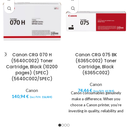
Canon CRG 070 H
Canon CRG 075 BK
(5640C002) Toner
(6365C002) Toner
Cartridge, Black (10200
Cartridge, Black
pages) (SPEC)
(6365C002)
(5640C002/SPEC)
Canon
Canon
74,46
€
(bez PVN:
61,54
€
)
Canon consumables genuinely
140,94
€
(bez PVN:
116,48
€
)
make a difference. When you
choose a Canon printer, you’re
investing in quality, reliability and
value. Designed