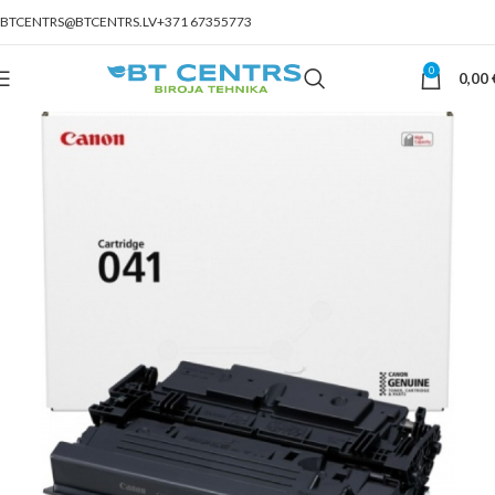
BTCENTRS@BTCENTRS.LV
+371 67355773
0
0,00