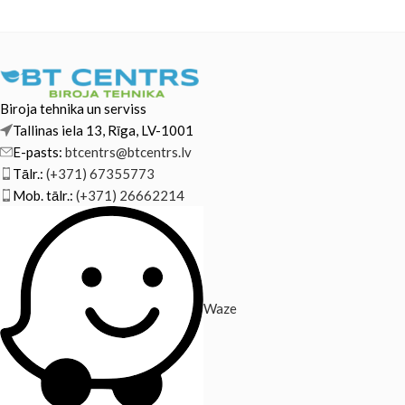
Biroja tehnika un serviss
Tallinas iela 13, Rīga, LV-1001
E-pasts:
btcentrs@btcentrs.lv
Tālr.:
(+371) 67355773
Mob. tālr.:
(+371) 26662214
Waze