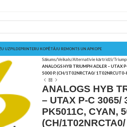
ŽU UZPILDE
PRINTERU KOPĒTĀJU REMONTS UN APKOPE
Sākums
Veikals
Alternatīvie kārtridži
Triump
ANALOGS HYB TRIUMPH ADLER – UTAX P-C
5000 P. (CH/1T02NRCTA0/ 1T02NRCUT0-
ANALOGS HYB T
– UTAX P-C 3065/ 
PK5011C, CYAN, 5
(CH/1T02NRCTA0/