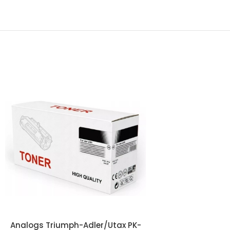
Analogs Triumph-Adler/Utax PK-
Analogs Triumph