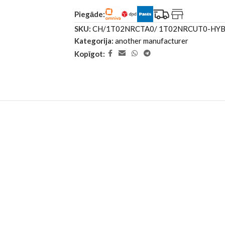
Piegāde:
SKU:
CH/1T02NRCTA0/ 1T02NRCUT0-HY
Kategorija:
another manufacturer
Kopīgot: