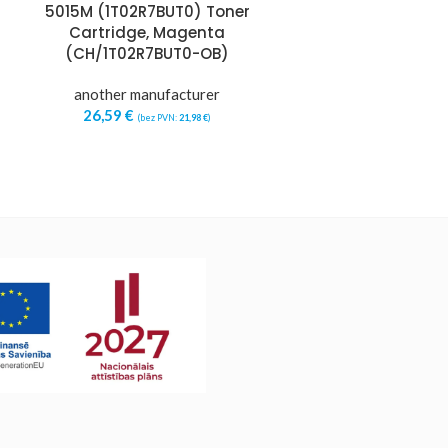
5015M (1T02R7BUT0) Toner
5015Y (1T02R
Cartridge, Magenta
Cartridg
(CH/1T02R7BUT0-OB)
(CH/1T02R
another manufacturer
another ma
26,59
€
26,59
€
(bez PVN:
21,98
€
)
(b