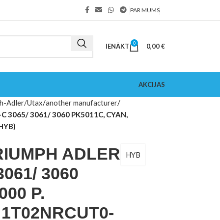
PAR MUMS
0
IENĀKT
0,00
€
AKCIJAS
h-Adler/Utax
another manufacturer
 3065/ 3061/ 3060 PK5011C, CYAN,
HYB)
RIUMPH ADLER
HYB
3061/ 3060
000 P.
 1T02NRCUT0-