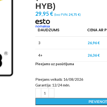
HYB)
29,95
€
(bez PVN:
24,75
€
)
DAUDZUMS
CENA AR 
3
26,96
€
4+
26,36
€
Pieejams uz pasūtījuma
Pieejams veikalā: 16/08/2026
Garantija: 12/24 mēn.
PIEVIENO