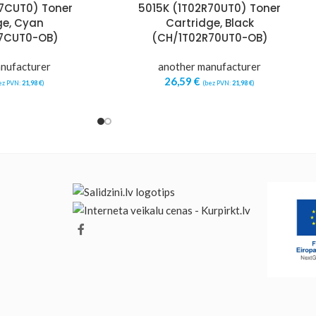
7CUT0) Toner
5015K (1T02R70UT0) Toner
ge, Cyan
Cartridge, Black
7CUT0-OB)
(CH/1T02R70UT0-OB)
nufacturer
another manufacturer
26,59
€
ez PVN:
21,98
€
)
(bez PVN:
21,98
€
)