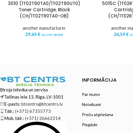
3010 (1T02T90TA0/1T02T90UT0)
5015C (1T02R
Toner Cartridge, Black
Cartrid
(CH/1T02T90TA0-OB)
(CH/1T02R
another manufacturer
another ma
29,65
€
26,59
€
(bez PVN:
24,50
€
)
(b
INFORMĀCIJA
Biroja tehnika un serviss
Par mums
Tallinas iela 13, Rīga, LV-1001
E-pasts:
btcentrs@btcentrs.lv
Noteikumi
Tālr.:
(+371) 67355773
Preču atgriešana
Mob. tālr.:
(+371) 26662214
Piegāde