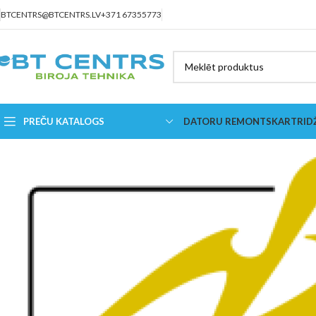
BTCENTRS@BTCENTRS.LV
+371 67355773
PREČU KATALOGS
DATORU REMONTS
KARTRID