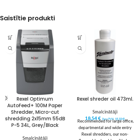
Saistītie produkti
Rexel Optimum
Rexel shreder oil 473ml.
AutoFeed+ 100M Paper
Shredder, Micro-cut
Smalcinātāji
shredding 2x15mm 55dB
18,54
€
(bez PVN:
15,32
€
)
Recommended for large office,
P-5 34L, Grey/Black
departmental and wide entry
Rexel shredders, our non-
Smalcinātāji