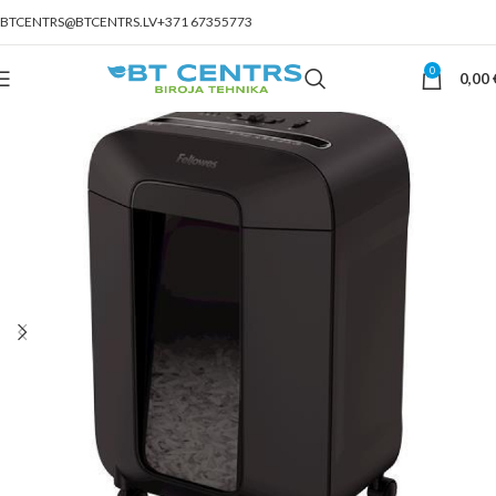
BTCENTRS@BTCENTRS.LV
+371 67355773
0
0,00