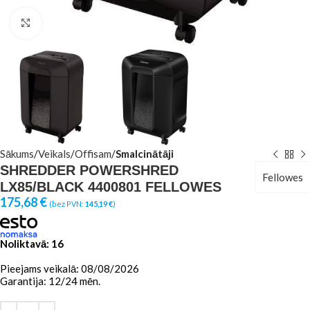
Click to enlarge
Sākums
Veikals
Offisam
Smalcinātāji
SHREDDER POWERSHRED
Fellowes
LX85/BLACK 4400801 FELLOWES
175,68
€
(bez PVN:
145,19
€
)
Noliktavā: 16
Pieejams veikalā: 08/08/2026
Garantija: 12/24 mēn.