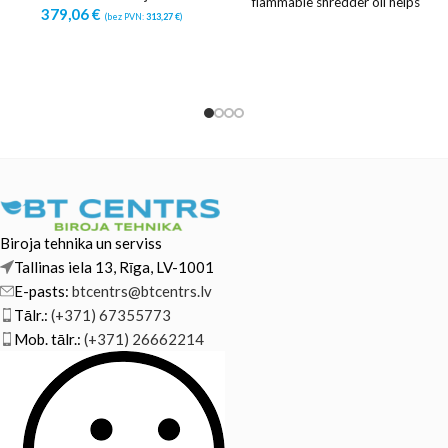
flammable shredder oil helps
379,06
€
(bez PVN:
313,27
€
)
keep them running at peak
Biroja tehnika un serviss
Tallinas iela 13, Rīga, LV-1001
E-pasts:
btcentrs@btcentrs.lv
Tālr.:
(+371) 67355773
Mob. tālr.:
(+371) 26662214