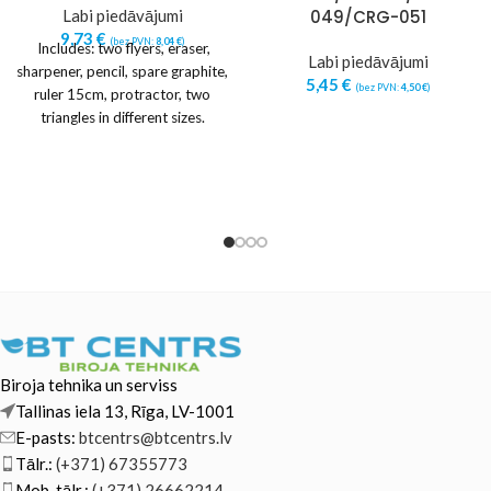
Labi piedāvājumi
049/CRG-051
9,73
€
(bez PVN:
8,04
€
)
Includes: two flyers, eraser,
Labi piedāvājumi
sharpener, pencil, spare graphite,
5,45
€
(bez PVN:
4,50
€
)
ruler 15cm, protractor, two
triangles in different sizes.
Biroja tehnika un serviss
Tallinas iela 13, Rīga, LV-1001
E-pasts:
btcentrs@btcentrs.lv
Tālr.:
(+371) 67355773
Mob. tālr.:
(+371) 26662214