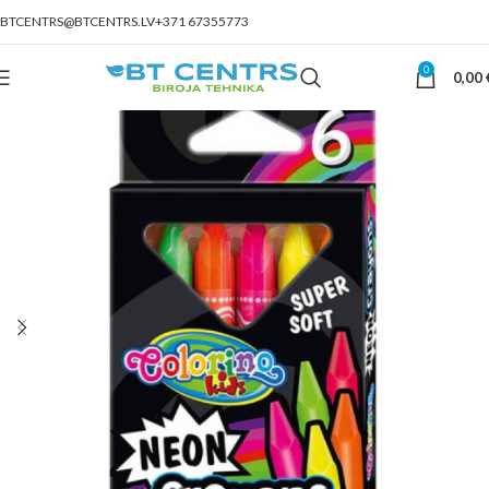
BTCENTRS@BTCENTRS.LV
+371 67355773
0
0,00