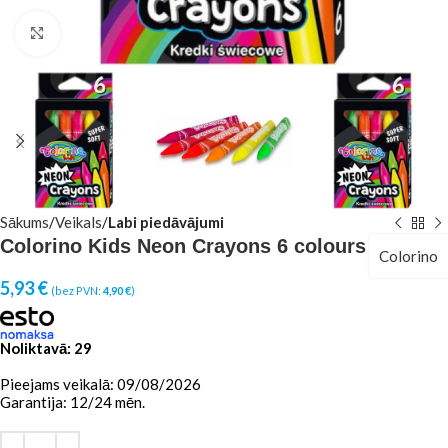
Click to enlarge
Sākums
Veikals
Labi piedāvājumi
Colorino Kids Neon Crayons 6 colours
Colorino
5,93
€
(bez PVN:
4,90
€
)
Noliktavā: 29
Pieejams veikalā: 09/08/2026
Garantija: 12/24 mēn.