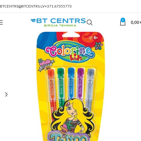
BTCENTRS@BTCENTRS.LV
+371 67355773
0
0,00