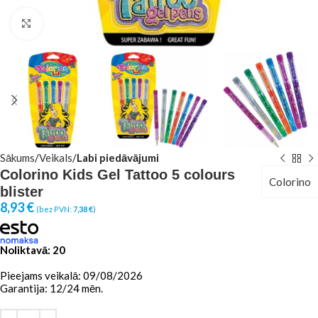
Click to enlarge
Sākums
Veikals
Labi piedāvājumi
Colorino Kids Gel Tattoo 5 colours
Colorino
blister
8,93
€
(bez PVN:
7,38
€
)
Noliktavā: 20
Pieejams veikalā: 09/08/2026
Garantija: 12/24 mēn.