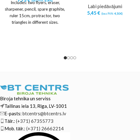
(bez PVN:
8,04
€
)
Includes: two flyers, eraser,
Labi piedāvājumi
sharpener, pencil, spare graphite,
5,45
€
(bez PVN:
4,50
€
)
ruler 15cm, protractor, two
triangles in different sizes.
Biroja tehnika un serviss
Tallinas iela 13, Rīga, LV-1001
E-pasts:
btcentrs@btcentrs.lv
Tālr.:
(+371) 67355773
Mob. tālr.:
(+371) 26662214