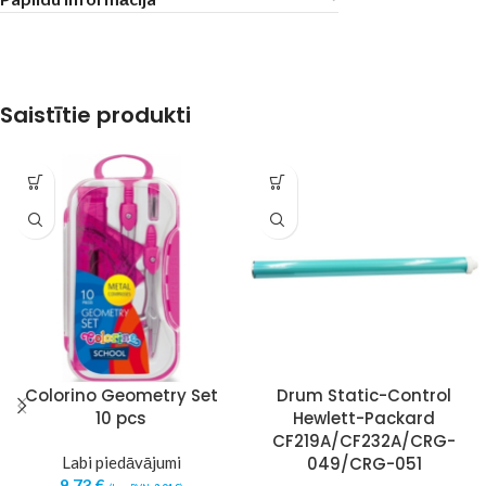
Saistītie produkti
Colorino Geometry Set
Drum Static-Control
10 pcs
Hewlett-Packard
CF219A/CF232A/CRG-
Labi piedāvājumi
049/CRG-051
9,73
€