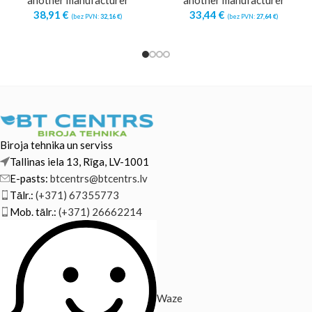
38,91
€
33,44
€
(bez PVN:
32,16
€
)
(bez PVN:
27,64
€
)
Biroja tehnika un serviss
Tallinas iela 13, Rīga, LV-1001
E-pasts:
btcentrs@btcentrs.lv
Tālr.:
(+371) 67355773
Mob. tālr.:
(+371) 26662214
Waze