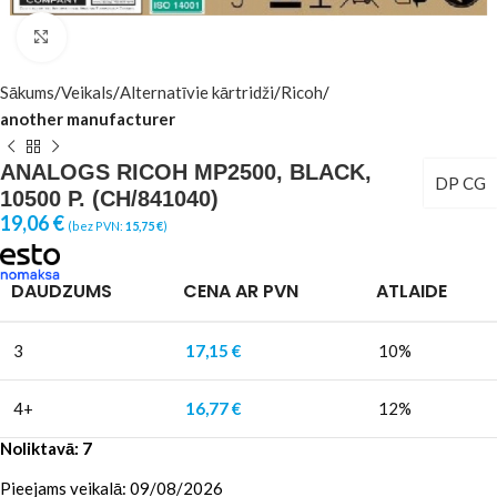
Click to enlarge
Sākums
Veikals
Alternatīvie kārtridži
Ricoh
another manufacturer
ANALOGS RICOH MP2500, BLACK,
DP CG
10500 P. (CH/841040)
19,06
€
(bez PVN:
15,75
€
)
DAUDZUMS
CENA AR PVN
ATLAIDE
3
17,15
€
10%
4+
16,77
€
12%
Noliktavā: 7
Pieejams veikalā: 09/08/2026