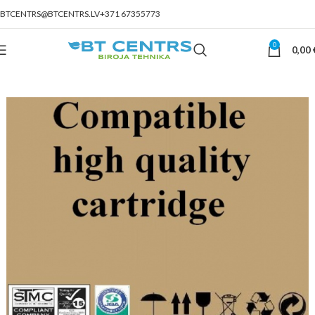
BTCENTRS@BTCENTRS.LV
+371 67355773
0
0,00