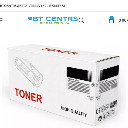
BTCENTRS@BTCENTRS.LV
+371 67355773
0
0,00