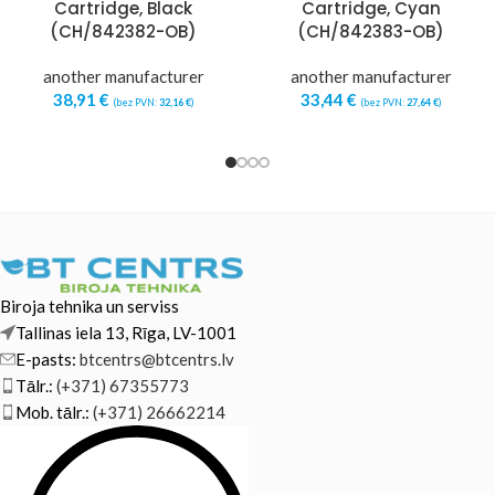
Cartridge, Black
Cartridge, Cyan
(CH/842382-OB)
(CH/842383-OB)
another manufacturer
another manufacturer
38,91
€
33,44
€
(bez PVN:
32,16
€
)
(bez PVN:
27,64
€
)
Biroja tehnika un serviss
Tallinas iela 13, Rīga, LV-1001
E-pasts:
btcentrs@btcentrs.lv
Tālr.:
(+371) 67355773
Mob. tālr.:
(+371) 26662214