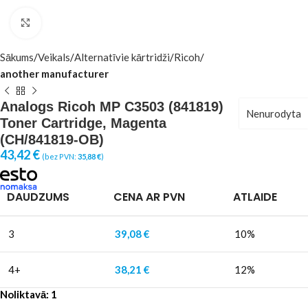
Click to enlarge
Sākums
Veikals
Alternatīvie kārtridži
Ricoh
another manufacturer
Analogs Ricoh MP C3503 (841819)
Nenurodyta
Toner Cartridge, Magenta
(CH/841819-OB)
43,42
€
(bez PVN:
35,88
€
)
DAUDZUMS
CENA AR PVN
ATLAIDE
3
39,08
€
10%
4+
38,21
€
12%
Noliktavā: 1