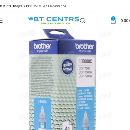
BTCENTRS@BTCENTRS.LV
+371 67355773
0
0,00