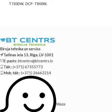
T720DW, DCP- T800W,
T820DW DCP-T200, T225,
T300, DCP-T310 MFC-
T910DW, T920DW
Biroja tehnika un serviss
Tallinas iela 13, Rīga, LV-1001
E-pasts:
btcentrs@btcentrs.lv
Tālr.:
(+371) 67355773
Mob. tālr.:
(+371) 26662214
Waze