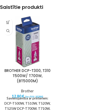
Saistītie produkti
BROTHER DCP-T300, T310
T500W/ T700W,
(BT5000M)
Brother
12,80
€
(bez PVN:
10,58
€
)
Savienojamība ar printeriem:
DCP-T500W, T510W, T520W,
T525W DCP-T700W. T710W,