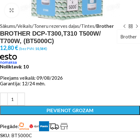
Click to enlarge
Sākums
Veikals
Toneru rezerves daļas
Tintes
Brother
BROTHER DCP-T300,T310 T500W/
Brother
T700W, (BT5000C)
12,80
€
(bez PVN:
10,58
€
)
Noliktavā: 10
Pieejams veikalā: 09/08/2026
Garantija: 12/24 mēn.
PIEVIENOT GROZAM
Piegāde:
SKU:
BT5000C