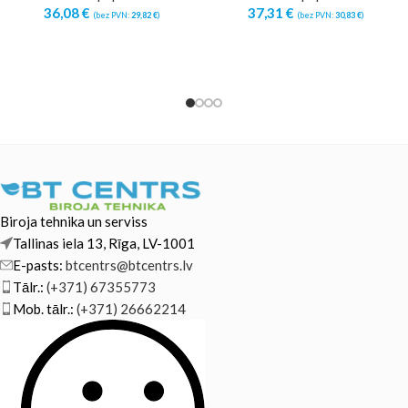
36,08
€
37,31
€
(bez PVN:
29,82
€
)
(bez PVN:
30,83
€
)
Biroja tehnika un serviss
Tallinas iela 13, Rīga, LV-1001
E-pasts:
btcentrs@btcentrs.lv
Tālr.:
(+371) 67355773
Mob. tālr.:
(+371) 26662214