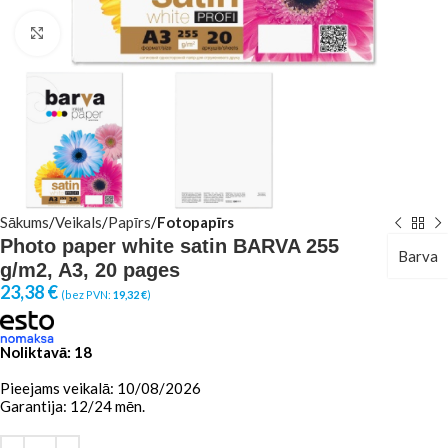
Click to enlarge
Sākums
Veikals
Papīrs
Fotopapīrs
Photo paper white satin BARVA 255
Barva
g/m2, A3, 20 pages
23,38
€
(bez PVN:
19,32
€
)
Noliktavā: 18
Pieejams veikalā: 10/08/2026
Garantija: 12/24 mēn.