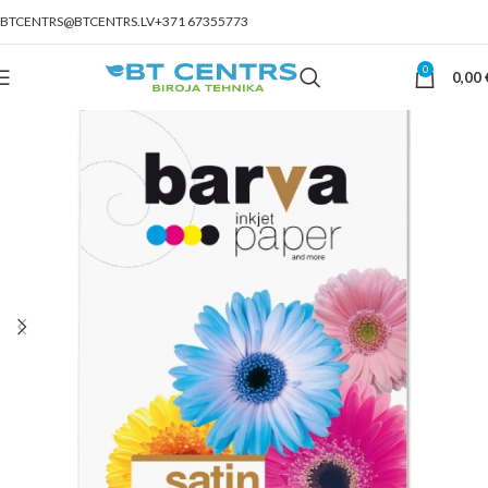
BTCENTRS@BTCENTRS.LV
+371 67355773
0
0,00