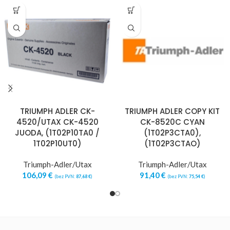
TRIUMPH ADLER CK-
TRIUMPH ADLER COPY KIT
4520/UTAX CK-4520
CK-8520C CYAN
JUODA, (1T02P10TA0 /
(1T02P3CTA0),
1T02P10UT0)
(1T02P3CTAO)
Triumph-Adler/Utax
Triumph-Adler/Utax
106,09
€
91,40
€
(bez PVN:
87,68
€
)
(bez PVN:
75,54
€
)