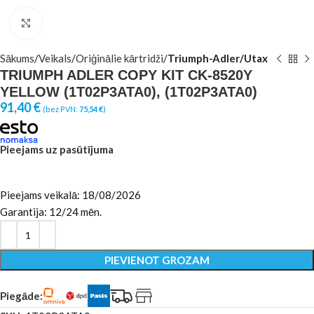
Click to enlarge
Sākums
Veikals
Oriģinālie kārtridži
Triumph-Adler/Utax
TRIUMPH ADLER COPY KIT CK-8520Y
YELLOW (1T02P3ATA0), (1T02P3ATA0)
91,40
€
(bez PVN:
75,54
€
)
Pieejams uz pasūtījuma
Pieejams veikalā: 18/08/2026
Garantija: 12/24 mēn.
PIEVIENOT GROZAM
Piegāde: