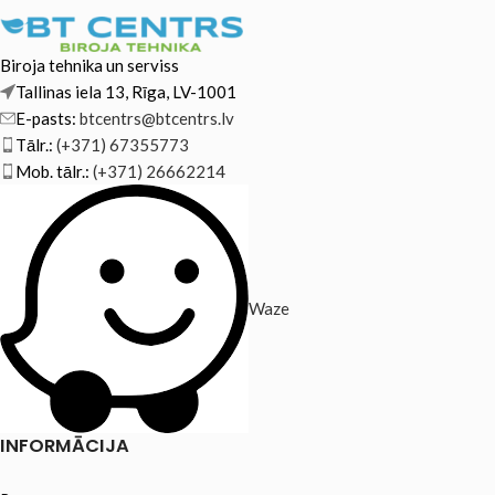
Biroja tehnika un serviss
Tallinas iela 13, Rīga, LV-1001
E-pasts:
btcentrs@btcentrs.lv
Tālr.:
(+371) 67355773
Mob. tālr.:
(+371) 26662214
Waze
INFORMĀCIJA