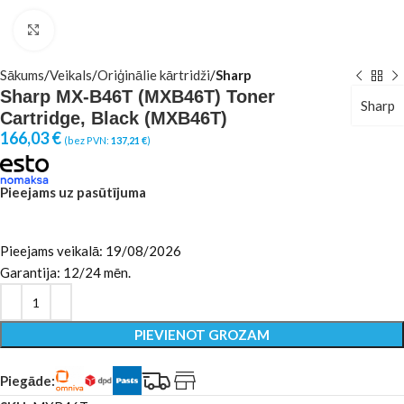
Click to enlarge
Sākums
Veikals
Oriģinālie kārtridži
Sharp
Sharp MX-B46T (MXB46T) Toner
Sharp
Cartridge, Black (MXB46T)
166,03
€
(bez PVN:
137,21
€
)
Pieejams uz pasūtījuma
Pieejams veikalā: 19/08/2026
Garantija: 12/24 mēn.
PIEVIENOT GROZAM
Piegāde: