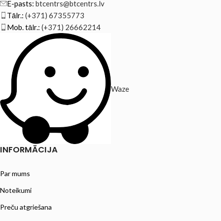
E-pasts:
btcentrs@btcentrs.lv
Tālr.:
(+371) 67355773
Mob. tālr.:
(+371) 26662214
Waze
INFORMĀCIJA
Par mums
Noteikumi
Preču atgriešana