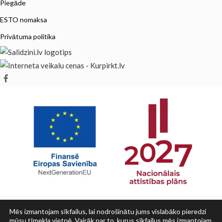
Piegāde
ESTO nomaksa
Privātuma politika
Mēs izmantojam sīkfailus, lai nodrošinātu jums vislabāko pieredzi
mūsu tīmekļa vietnē. Vairāk par to, kurus sīkfailus mēs izmantojam,