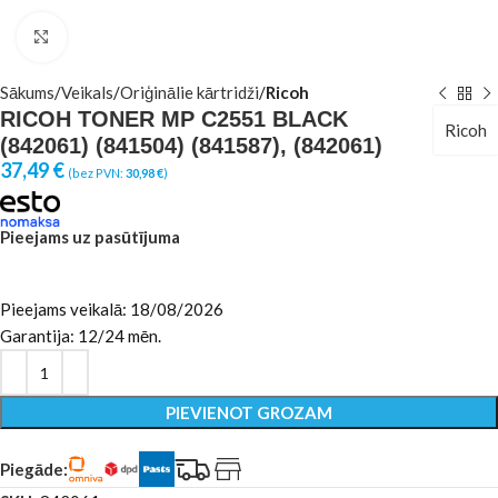
Click to enlarge
Sākums
Veikals
Oriģinālie kārtridži
Ricoh
RICOH TONER MP C2551 BLACK
Ricoh
(842061) (841504) (841587), (842061)
37,49
€
(bez PVN:
30,98
€
)
Pieejams uz pasūtījuma
Pieejams veikalā: 18/08/2026
Garantija: 12/24 mēn.
PIEVIENOT GROZAM
Piegāde: