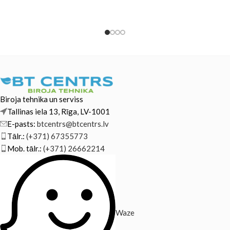
Biroja tehnika un serviss
Tallinas iela 13, Rīga, LV-1001
E-pasts:
btcentrs@btcentrs.lv
Tālr.:
(+371) 67355773
Mob. tālr.:
(+371) 26662214
Waze