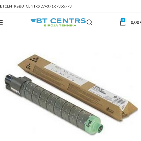
BTCENTRS@BTCENTRS.LV
+371 67355773
0
0,00