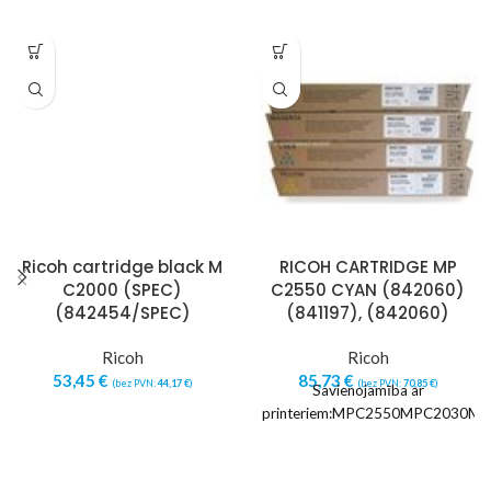
Ricoh cartridge black M
RICOH CARTRIDGE MP
C2000 (SPEC)
C2550 CYAN (842060)
(842454/SPEC)
(841197), (842060)
Ricoh
Ricoh
53,45
€
85,73
€
(bez PVN:
44,17
€
)
(bez PVN:
70,85
€
)
Savienojamība ar
printeriem:MPC2550MPC2030