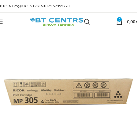
BTCENTRS@BTCENTRS.LV
+371 67355773
0
0,00