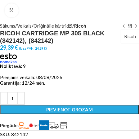
Click to enlarge
Sākums
Veikals
Oriģinālie kārtridži
Ricoh
RICOH CARTRIDGE MP 305 BLACK
Ricoh
(842142), (842142)
29,39
€
(bez PVN:
24,29
€
)
Noliktavā: 9
Pieejams veikalā: 08/08/2026
Garantija: 12/24 mēn.
PIEVIENOT GROZAM
Piegāde:
SKU:
842142