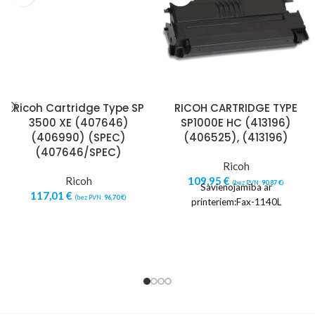
Ricoh Cartridge Type SP
RICOH CARTRIDGE TYPE
3500 XE (407646)
SP1000E HC (413196)
(406990) (SPEC)
(406525), (413196)
(407646/SPEC)
Ricoh
Ricoh
109,95
€
(bez PVN:
90,87
€
)
Savienojamība ar
117,01
€
(bez PVN:
96,70
€
)
printeriem:Fax-1140L