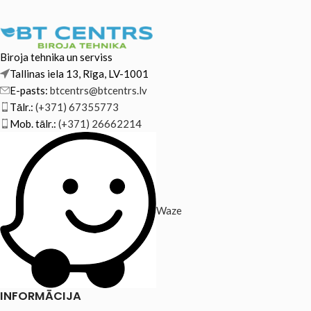
Biroja tehnika un serviss
Tallinas iela 13, Rīga, LV-1001
E-pasts:
btcentrs@btcentrs.lv
Tālr.:
(+371) 67355773
Mob. tālr.:
(+371) 26662214
Waze
INFORMĀCIJA