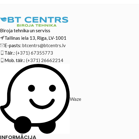
Biroja tehnika un serviss
Tallinas iela 13, Rīga, LV-1001
E-pasts:
btcentrs@btcentrs.lv
Tālr.:
(+371) 67355773
Mob. tālr.:
(+371) 26662214
Waze
INFORMĀCIJA