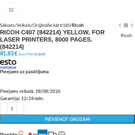
Click to enlarge
Sākums
Veikals
Oriģinālie kārtridži
Ricoh
RICOH C407 (842214) YELLOW, FOR
Ricoh
LASER PRINTERS, 8000 PAGES.
(842214)
81,83
€
(bez PVN:
67,63
€
)
Pieejams uz pasūtījuma
Pieejams veikalā: 18/08/2026
Garantija: 12/24 mēn.
PIEVIENOT GROZAM
Piegāde: