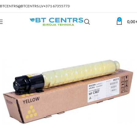
BTCENTRS@BTCENTRS.LV
+371 67355773
0
0,00