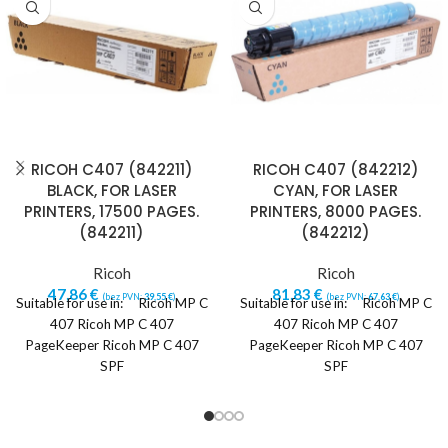
RICOH C407 (842211)
RICOH C407 (842212)
BLACK, FOR LASER
CYAN, FOR LASER
PRINTERS, 17500 PAGES.
PRINTERS, 8000 PAGES.
(842211)
(842212)
Ricoh
Ricoh
47,86
€
81,83
€
(bez PVN:
39,55
€
)
(bez PVN:
67,63
€
)
Suitable for use in: Ricoh MP C
Suitable for use in: Ricoh MP C
407 Ricoh MP C 407
407 Ricoh MP C 407
PageKeeper Ricoh MP C 407
PageKeeper Ricoh MP C 407
SPF
SPF