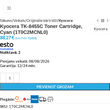
Click to enlarge
Sākums
Veikals
Oriģinālie kārtridži
Kyocera
Kyocera TK-8455C Toner Cartridge,
Kyocera
Cyan (1T0C2MCNL0)
88,27
€
(bez PVN:
72,95
€
)
Noliktavā: 2
Pieejams veikalā: 08/08/2026
Garantija: 12/24 mēn.
PIEVIENOT GROZAM
Piegāde:
SKU:
1T0C2MCNL0