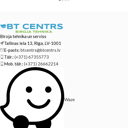
Biroja tehnika un serviss
Tallinas iela 13, Rīga, LV-1001
E-pasts:
btcentrs@btcentrs.lv
Tālr.:
(+371) 67355773
Mob. tālr.:
(+371) 26662214
Waze