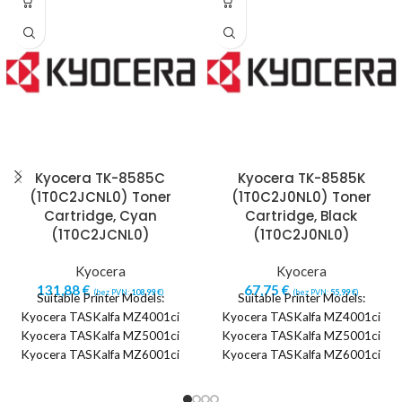
Kyocera TK-8585C
Kyocera TK-8585K
(1T0C2JCNL0) Toner
(1T0C2J0NL0) Toner
Cartridge, Cyan
Cartridge, Black
(1T0C2JCNL0)
(1T0C2J0NL0)
Kyocera
Kyocera
131,88
€
67,75
€
(bez PVN:
108,99
€
)
(bez PVN:
55,99
€
)
Suitable Printer Models:
Suitable Printer Models:
Kyocera TASKalfa MZ4001ci
Kyocera TASKalfa MZ4001ci
Kyocera TASKalfa MZ5001ci
Kyocera TASKalfa MZ5001ci
Kyocera TASKalfa MZ6001ci
Kyocera TASKalfa MZ6001ci
Kyocera TASKalfa MZ7001ci
Kyocera TASKalfa MZ7001ci