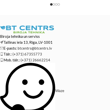
Suitable
Biroja tehnika un serviss
Tallinas iela 13, Rīga, LV-1001
E-pasts:
btcentrs@btcentrs.lv
Tālr.:
(+371) 67355773
Mob. tālr.:
(+371) 26662214
Waze