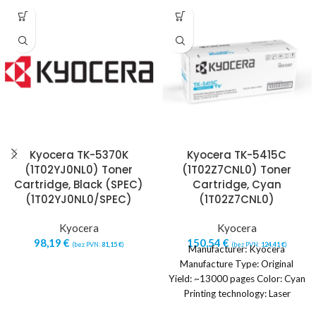
Kyocera TK-5370K
Kyocera TK-5415C
(1T02YJ0NL0) Toner
(1T02Z7CNL0) Toner
Cartridge, Black (SPEC)
Cartridge, Cyan
(1T02YJ0NL0/SPEC)
(1T02Z7CNL0)
Kyocera
Kyocera
98,19
€
150,54
€
(bez PVN:
81,15
€
)
(bez PVN:
124,41
€
)
Manufacturer: Kyocera
Manufacture Type: Original
Yield: ~13000 pages Color: Cyan
Printing technology: Laser
printing Quantity per pack: 1 pc