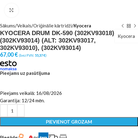
Click to enlarge
Sākums
Veikals
Oriģinālie kārtridži
Kyocera
KYOCERA DRUM DK-590 (302KV93018)
Kyocera
(302KV93014) (ALT: 302KV93017,
302KV93010), (302KV93014)
67,00
€
(bez PVN:
55,37
€
)
Pieejams uz pasūtījuma
Pieejams veikalā: 16/08/2026
Garantija: 12/24 mēn.
PIEVIENOT GROZAM
Piegāde: