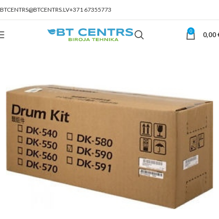
BTCENTRS@BTCENTRS.LV
+371 67355773
0
0,00