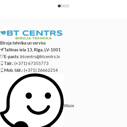
Suitable
Biroja tehnika un serviss
Tallinas iela 13, Rīga, LV-1001
E-pasts:
btcentrs@btcentrs.lv
Tālr.:
(+371) 67355773
Mob. tālr.:
(+371) 26662214
Waze