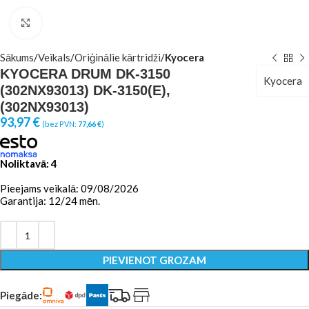
Click to enlarge
Sākums
Veikals
Oriģinālie kārtridži
Kyocera
KYOCERA DRUM DK-3150
Kyocera
(302NX93013) DK-3150(E),
(302NX93013)
93,97
€
(bez PVN:
77,66
€
)
Noliktavā: 4
Pieejams veikalā: 09/08/2026
Garantija: 12/24 mēn.
PIEVIENOT GROZAM
Piegāde: