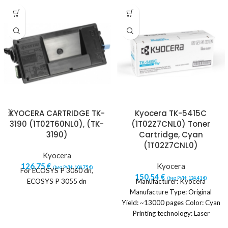
KYOCERA CARTRIDGE TK-
Kyocera TK-5415C
3190 (1T02T60NL0), (TK-
(1T02Z7CNL0) Toner
3190)
Cartridge, Cyan
(1T02Z7CNL0)
Kyocera
126,75
€
Kyocera
(bez PVN:
104,75
€
)
For ECOSYS P 3060 dn,
150,54
€
(bez PVN:
124,41
€
)
ECOSYS P 3055 dn
Manufacturer: Kyocera
Manufacture Type: Original
Yield: ~13000 pages Color: Cyan
Printing technology: Laser
printing Quantity per pack: 1 pc