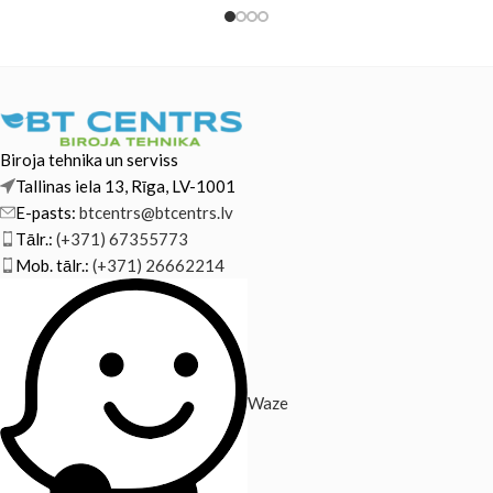
Biroja tehnika un serviss
Tallinas iela 13, Rīga, LV-1001
E-pasts:
btcentrs@btcentrs.lv
Tālr.:
(+371) 67355773
Mob. tālr.:
(+371) 26662214
Waze