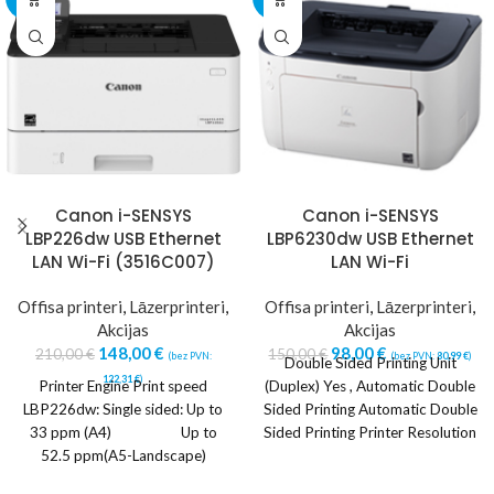
Canon i-SENSYS
Canon i-SENSYS
LBP226dw USB Ethernet
LBP6230dw USB Ethernet
LAN Wi-Fi (3516C007)
LAN Wi-Fi
Offisa printeri
,
Lāzerprinteri
,
Offisa printeri
,
Lāzerprinteri
,
Akcijas
Akcijas
148,00
€
98,00
€
210,00
€
150,00
€
(bez PVN:
(bez PVN:
80,99
€
)
Double Sided Printing Unit
122,31
€
)
Printer Engine Print speed
(Duplex) Yes , Automatic Double
LBP226dw: Single sided: Up to
Sided Printing Automatic Double
33 ppm (A4) Up to
Sided Printing Printer Resolution
52.5 ppm(A5-Landscape)
1200 x 1200
Double sided: Up to