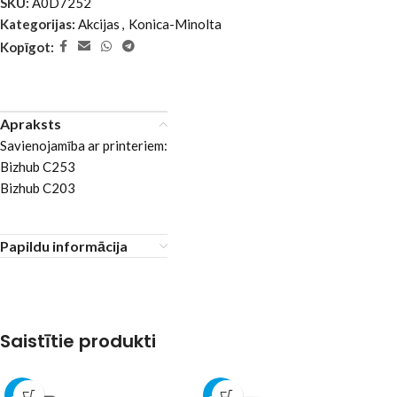
SKU:
A0D7252
Kategorijas:
Akcijas
,
Konica-Minolta
Kopīgot:
Apraksts
Savienojamība ar printeriem:
Bizhub C253
Bizhub C203
Papildu informācija
Saistītie produkti
-30%
-35%