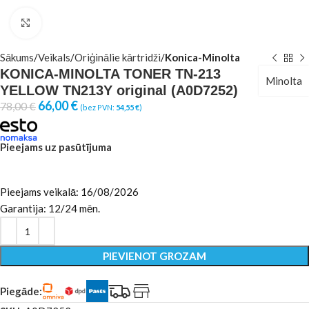
Click to enlarge
Sākums
Veikals
Oriģinālie kārtridži
Konica-Minolta
KONICA-MINOLTA TONER TN-213
Minolta
YELLOW TN213Y original (A0D7252)
66,00
€
78,00
€
(bez PVN:
54,55
€
)
Pieejams uz pasūtījuma
Pieejams veikalā: 16/08/2026
Garantija: 12/24 mēn.
PIEVIENOT GROZAM
Piegāde: