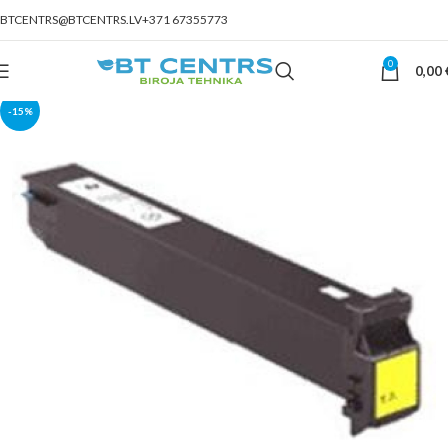
BTCENTRS@BTCENTRS.LV
+371 67355773
0
0,00
-15%