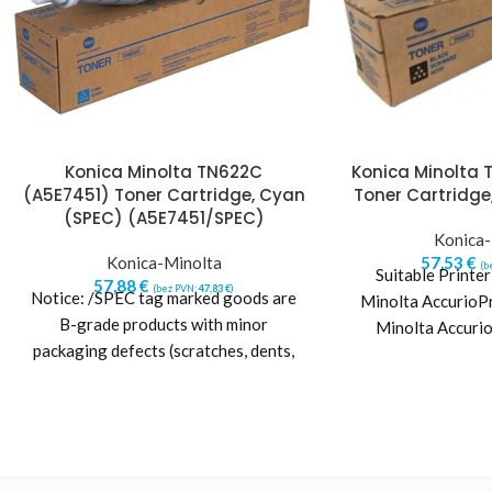
Konica Minolta TN622C
Konica Minolta 
(A5E7451) Toner Cartridge, Cyan
Toner Cartridge,
(SPEC) (A5E7451/SPEC)
Konica-
Konica-Minolta
57,53
€
(b
Suitable Printe
57,88
€
(bez PVN:
47,83
€
)
Notice: /SPEC tag marked goods are
Minolta AccurioP
B-grade products with minor
Minolta Accur
packaging defects (scratches, dents,
other packaging damages or
imperfections).