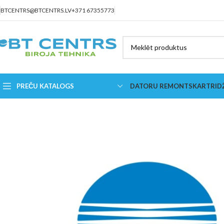
BTCENTRS@BTCENTRS.LV
+371 67355773
PREČU KATALOGS
DATORU REMONTS
KARTRID