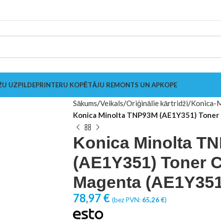
ŽU UZPILDE
PRINTERU KOPĒTĀJU REMONTS UN APKOPE
Sākums
Veikals
Oriģinālie kārtridži
Konica-M
Konica Minolta TNP93M (AE1Y351) Toner 
Konica Minolta T
(AE1Y351) Toner C
Magenta (AE1Y351
78,97
€
(bez PVN:
65,26
€
)