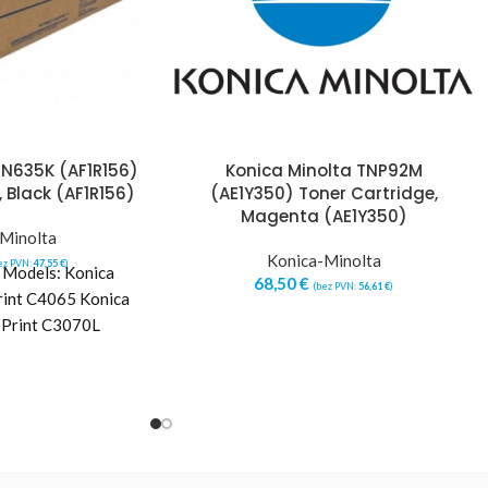
TN635K (AF1R156)
Konica Minolta TNP92M
 Black (AF1R156)
(AE1Y350) Toner Cartridge,
Magenta (AE1Y350)
Minolta
Konica-Minolta
ez PVN:
47,55
€
)
r Models: Konica
68,50
€
(bez PVN:
56,61
€
)
rint C4065 Konica
ioPrint C3070L