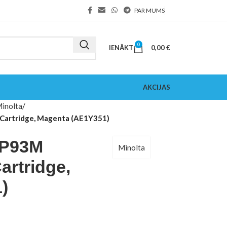
PAR MUMS
0
IENĀKT
0,00
€
AKCIJAS
inolta
Cartridge, Magenta (AE1Y351)
NP93M
Minolta
artridge,
)