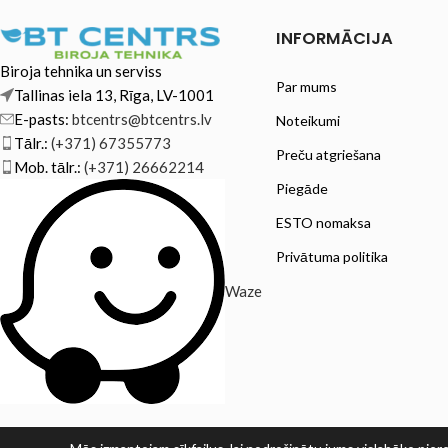
INFORMĀCIJA
Biroja tehnika un serviss
Par mums
Tallinas iela 13, Rīga, LV-1001
E-pasts:
btcentrs@btcentrs.lv
Noteikumi
Tālr.:
(+371) 67355773
Preču atgriešana
Mob. tālr.:
(+371) 26662214
Piegāde
ESTO nomaksa
Privātuma politika
Waze