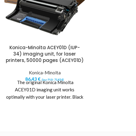
Konica-Minolta ACEY01D (IUP-
KONICA-MINO
34) imaging unit, for laser
(ACVH350), MAG
printers, 50000 pages (ACEY01D)
PRINTERS, 2
(ACV
Konica-Minolta
86,43
€
Konica-
(bez PVN:
71,43
€
)
The original Konica Minolta
85,10
€
(b
Suitable for use 
ACEY01D imaging unit works
Bizhub C 257 i 
optimally with your laser printer. Black
printeriem:
prints are accurately and precisely
placed