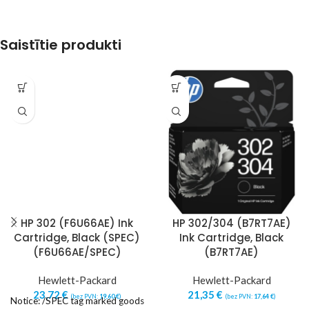
Saistītie produkti
HP 302 (F6U66AE) Ink
HP 302/304 (B7RT7AE)
Cartridge, Black (SPEC)
Ink Cartridge, Black
(F6U66AE/SPEC)
(B7RT7AE)
Hewlett-Packard
Hewlett-Packard
23,72
€
21,35
€
(bez PVN:
19,60
€
)
(bez PVN:
17,64
€
)
Notice: /SPEC tag marked goods