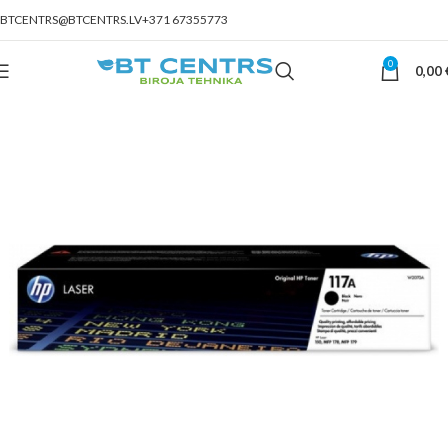
BTCENTRS@BTCENTRS.LV
+371 67355773
0
0,00