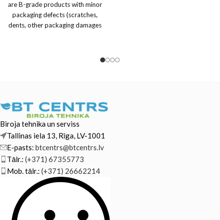
are B-grade products with minor
packaging defects (scratches,
dents, other packaging damages
or imperfections).
Biroja tehnika un serviss
Tallinas iela 13, Rīga, LV-1001
E-pasts:
btcentrs@btcentrs.lv
Tālr.:
(+371) 67355773
Mob. tālr.:
(+371) 26662214