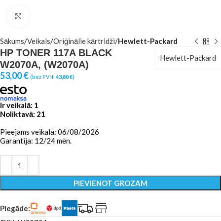
Click to enlarge
Sākums
Veikals
Oriģinālie kārtridži
Hewlett-Packard
HP TONER 117A BLACK
Hewlett-Packard
W2070A, (W2070A)
53,00
€
(bez PVN:
43,80
€
)
Ir veikalā: 1
Noliktavā: 21
Pieejams veikalā: 06/08/2026
Garantija: 12/24 mēn.
PIEVIENOT GROZAM
Piegāde: