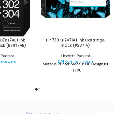
B7RT7AE) Ink
HP 730 (P2V71A) Ink Cartridge,
ack (B7RT7AE)
Black (P2V71A)
-Packard
Hewlett-Packard
174,65
€
ez PVN:
17,64
€
)
(bez PVN:
144,34
€
)
Suitable Printer Models: HP DesignJet
T1700