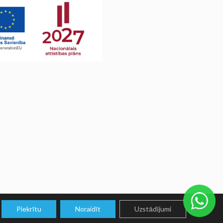
Piekrītu
Noraidīt
Uzstādījumi