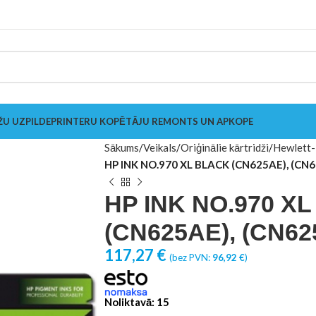
ŽU UZPILDE
PRINTERU KOPĒTĀJU REMONTS UN APKOPE
Sākums
Veikals
Oriģinālie kārtridži
Hewlett-
HP INK NO.970 XL BLACK (CN625AE), (CN
HP INK NO.970 X
(CN625AE), (CN62
117,27
€
(bez PVN:
96,92
€
)
Noliktavā: 15