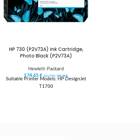
HP 730 (P2V73A) Ink Cartridge,
HP CARTRIDGE
Photo Black (P2V73A)
(CE505X),
Hewlett-Packard
Hewlett
174,65
€
171,42
€
(bez PVN:
144,34
€
)
(b
Suitable Printer Models: HP DesignJet
Savienojamība ar p
T1700
P2030 Laserjet
P2035n Laserjet
P2055d Lase