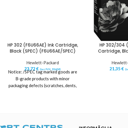
HP 302 (F6U66AE) Ink Cartridge,
HP 302/304 (
Black (SPEC) (F6U66AE/SPEC)
Cartridge, Bl
Hewlett-Packard
Hewlett
23,72
€
21,35
€
(bez PVN:
19,60
€
)
(b
Notice: /SPEC tag marked goods are
B-grade products with minor
packaging defects (scratches, dents,
other packaging damages or
imperfections).