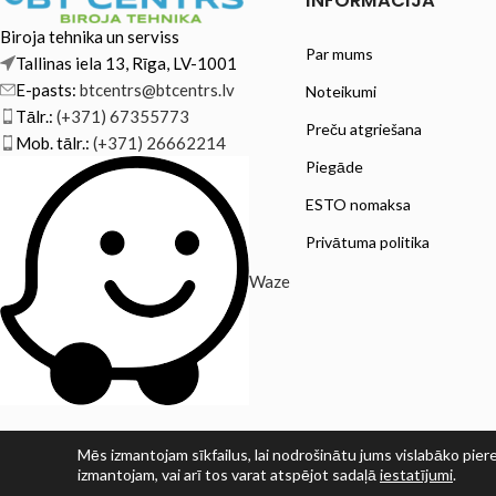
INFORMĀCIJA
Biroja tehnika un serviss
Par mums
Tallinas iela 13, Rīga, LV-1001
E-pasts:
btcentrs@btcentrs.lv
Noteikumi
Tālr.:
(+371) 67355773
Preču atgriešana
Mob. tālr.:
(+371) 26662214
Piegāde
ESTO nomaksa
Privātuma politika
Waze
Mēs izmantojam sīkfailus, lai nodrošinātu jums vislabāko piere
izmantojam, vai arī tos varat atspējot sadaļā
iestatījumi
.
© SIA PRINT LV 2025