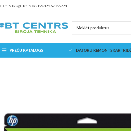
BTCENTRS@BTCENTRS.LV
+371 67355773
PREČU KATALOGS
DATORU REMONTS
KARTRID