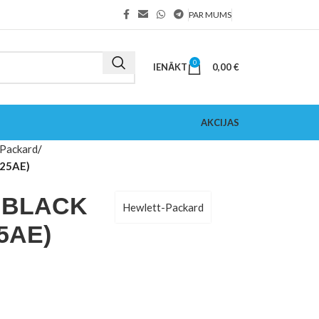
PAR MUMS
0
IENĀKT
0,00
€
AKCIJAS
Packard
625AE)
L BLACK
Hewlett-Packard
5AE)