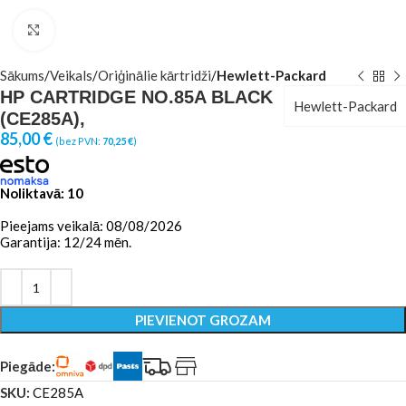
Click to enlarge
Sākums
Veikals
Oriģinālie kārtridži
Hewlett-Packard
HP CARTRIDGE NO.85A BLACK
Hewlett-Packard
(CE285A),
85,00
€
(bez PVN:
70,25
€
)
Noliktavā: 10
Pieejams veikalā: 08/08/2026
Garantija: 12/24 mēn.
PIEVIENOT GROZAM
Piegāde:
SKU:
CE285A