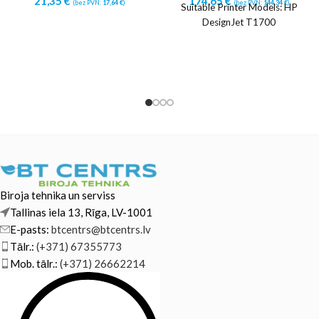
21,35
€
174,65
€
(bez PVN:
17,64
€
)
(bez PVN:
144,34
€
)
Suitable Printer Models: HP
DesignJet T1700
Biroja tehnika un serviss
Tallinas iela 13, Rīga, LV-1001
E-pasts:
btcentrs@btcentrs.lv
Tālr.:
(+371) 67355773
Mob. tālr.:
(+371) 26662214