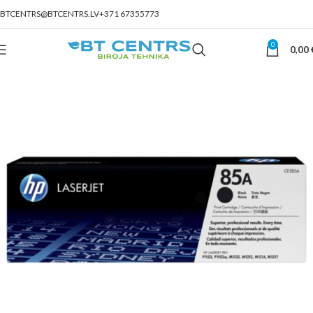
BTCENTRS@BTCENTRS.LV
+371 67355773
0
0,00