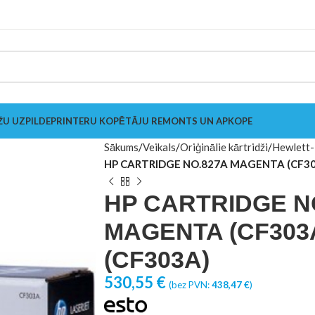
ŽU UZPILDE
PRINTERU KOPĒTĀJU REMONTS UN APKOPE
Sākums
Veikals
Oriģinālie kārtridži
Hewlett-
HP CARTRIDGE NO.827A MAGENTA (CF303
HP CARTRIDGE N
MAGENTA (CF303A
(CF303A)
530,55
€
(bez PVN:
438,47
€
)