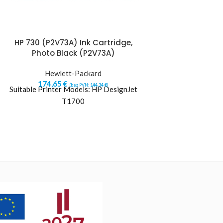
HP 730 (P2V73A) Ink Cartridge,
HP CARTRIDGE
Photo Black (P2V73A)
(CE505X),
Hewlett-Packard
Hewlett
174,65
€
171,42
€
(bez PVN:
144,34
€
)
(b
Suitable Printer Models: HP DesignJet
Savienojamība ar p
T1700
P2030 Laserjet
P2035n Laserjet
P2055d Lase