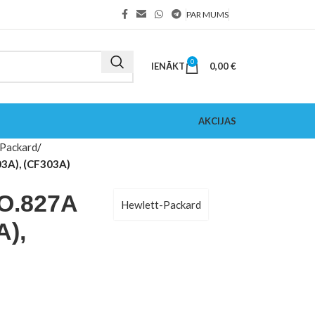
PAR MUMS
0
IENĀKT
0,00
€
AKCIJAS
Packard
A), (CF303A)
O.827A
Hewlett-Packard
),