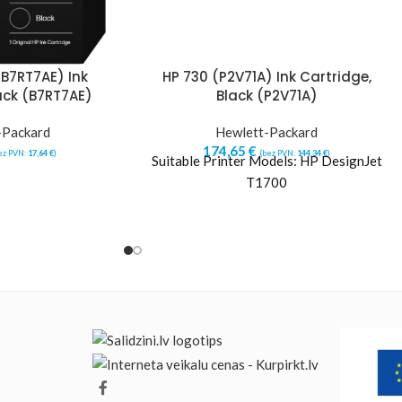
B7RT7AE) Ink
HP 730 (P2V71A) Ink Cartridge,
ack (B7RT7AE)
Black (P2V71A)
-Packard
Hewlett-Packard
174,65
€
ez PVN:
17,64
€
)
(bez PVN:
144,34
€
)
Suitable Printer Models: HP DesignJet
T1700