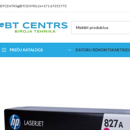
BTCENTRS@BTCENTRS.LV
+371 67355773
PREČU KATALOGS
DATORU REMONTS
KARTRID