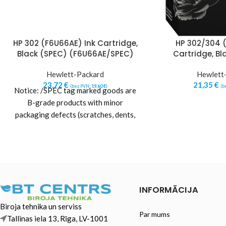
HP 302 (F6U66AE) Ink Cartridge,
HP 302/304 (
Black (SPEC) (F6U66AE/SPEC)
Cartridge, Bl
Hewlett-Packard
Hewlett
23,72
€
21,35
€
(bez PVN:
19,60
€
)
(b
Notice: /SPEC tag marked goods are
B-grade products with minor
packaging defects (scratches, dents,
other packaging damages or
imperfections).
INFORMĀCIJA
Biroja tehnika un serviss
Par mums
Tallinas iela 13, Rīga, LV-1001