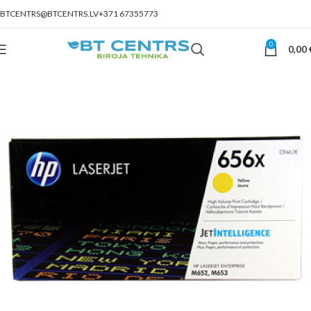
BTCENTRS@BTCENTRS.LV
+371 67355773
0
0,00