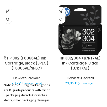
HP 302 (F6U66AE) Ink
HP 302/304 (B7RT7AE)
Cartridge, Black (SPEC)
Ink Cartridge, Black
(F6U66AE/SPEC)
(B7RT7AE)
Hewlett-Packard
Hewlett-Packard
23,72
€
21,35
€
(bez PVN:
19,60
€
)
(bez PVN:
17,64
€
)
Notice: /SPEC tag marked goods
are B-grade products with minor
packaging defects (scratches,
dents, other packaging damages
or imperfections).