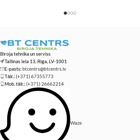
Biroja tehnika un serviss
Tallinas iela 13, Rīga, LV-1001
E-pasts:
btcentrs@btcentrs.lv
Tālr.:
(+371) 67355773
Mob. tālr.:
(+371) 26662214
Waze