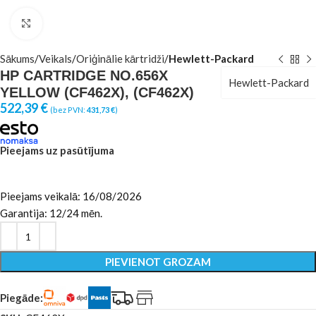
Click to enlarge
Sākums
Veikals
Oriģinālie kārtridži
Hewlett-Packard
HP CARTRIDGE NO.656X
Hewlett-Packard
YELLOW (CF462X), (CF462X)
522,39
€
(bez PVN:
431,73
€
)
Pieejams uz pasūtījuma
Pieejams veikalā: 16/08/2026
Garantija: 12/24 mēn.
PIEVIENOT GROZAM
Piegāde: