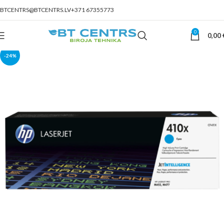
BTCENTRS@BTCENTRS.LV
+371 67355773
0
0,00
-24%