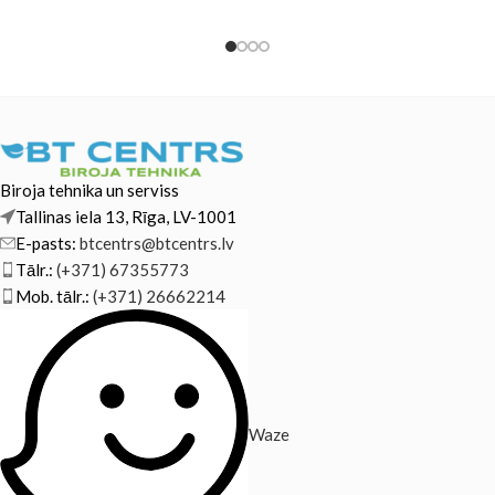
M452nw HP Colour
Biroja tehnika un serviss
Tallinas iela 13, Rīga, LV-1001
E-pasts:
btcentrs@btcentrs.lv
Tālr.:
(+371) 67355773
Mob. tālr.:
(+371) 26662214
Waze