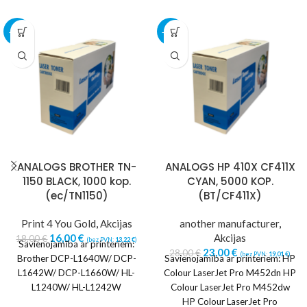
-11%
-18%
ANALOGS BROTHER TN-
ANALOGS HP 410X CF411X
1150 BLACK, 1000 kop.
CYAN, 5000 KOP.
(ec/TN1150)
(BT/CF411X)
Print 4 You Gold
,
Akcijas
another manufacturer
,
16,00
€
Akcijas
18,00
€
(bez PVN:
13,22
€
)
Savienojamība ar printeriem:
23,00
€
28,00
€
(bez PVN:
19,01
€
)
Brother DCP-L1640W/ DCP-
Savienojamība ar printeriem: HP
L1642W/ DCP-L1660W/ HL-
Colour LaserJet Pro M452dn HP
L1240W/ HL-L1242W
Colour LaserJet Pro M452dw
HP Colour LaserJet Pro