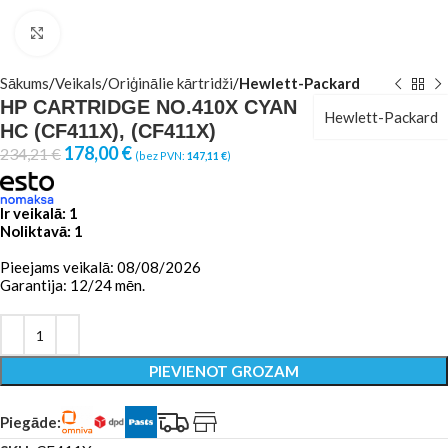
Click to enlarge
Sākums
Veikals
Oriģinālie kārtridži
Hewlett-Packard
HP CARTRIDGE NO.410X CYAN
Hewlett-Packard
HC (CF411X), (CF411X)
178,00
€
234,21
€
(bez PVN:
147,11
€
)
Ir veikalā: 1
Noliktavā: 1
Pieejams veikalā: 08/08/2026
Garantija: 12/24 mēn.
PIEVIENOT GROZAM
Piegāde: