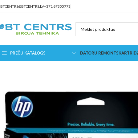
BTCENTRS@BTCENTRS.LV
+371 67355773
PREČU KATALOGS
DATORU REMONTS
KARTRID