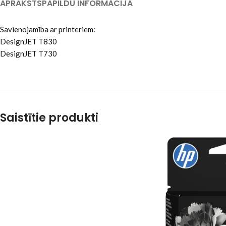
APRAKSTS
PAPILDU INFORMĀCIJA
Savienojamība ar printeriem:
DesignJET T830
DesignJET T730
Saistītie produkti