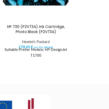
HP 730 (P2V73A) Ink Cartridge,
HP CARTRIDGE
Photo Black (P2V73A)
(CE505X),
Hewlett-Packard
Hewlett
174,65
€
171,42
€
(bez PVN:
144,34
€
)
(b
Suitable Printer Models: HP DesignJet
Savienojamība ar p
T1700
P2030 Laserjet
P2035n Laserjet
P2055d Lase