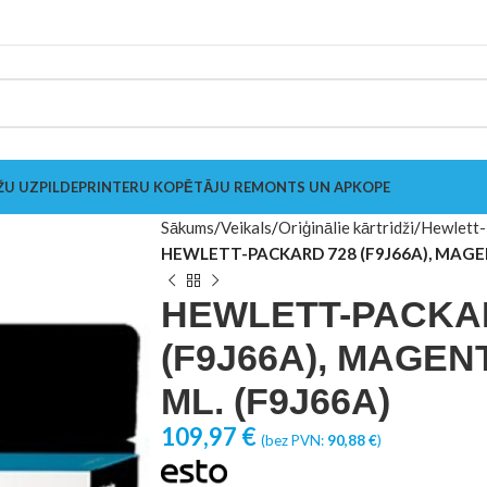
ŽU UZPILDE
PRINTERU KOPĒTĀJU REMONTS UN APKOPE
Sākums
Veikals
Oriģinālie kārtridži
Hewlett-
HEWLETT-PACKARD 728 (F9J66A), MAGENT
HEWLETT-PACKA
(F9J66A), MAGENT
ML. (F9J66A)
109,97
€
(bez PVN:
90,88
€
)