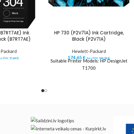
B7RT7AE) Ink
HP 730 (P2V71A) Ink Cartridge,
ack (B7RT7AE)
Black (P2V71A)
-Packard
Hewlett-Packard
174,65
€
ez PVN:
17,64
€
)
(bez PVN:
144,34
€
)
Suitable Printer Models: HP DesignJet
T1700