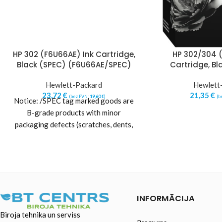
HP 302 (F6U66AE) Ink Cartridge,
HP 302/304 (
Black (SPEC) (F6U66AE/SPEC)
Cartridge, Bl
Hewlett-Packard
Hewlett
23,72
€
21,35
€
(bez PVN:
19,60
€
)
(b
Notice: /SPEC tag marked goods are
B-grade products with minor
packaging defects (scratches, dents,
other packaging damages or
imperfections).
INFORMĀCIJA
Biroja tehnika un serviss