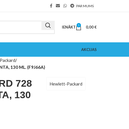
PAR MUMS
0
IENĀKT
0,00
€
AKCIJAS
Packard
A, 130 ML. (F9J66A)
RD 728
Hewlett-Packard
A, 130