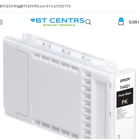
BTCENTRS@BTCENTRS.LV
+371 67355773
0
0,00