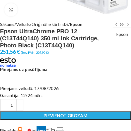
Click to enlarge
Sākums
Veikals
Oriģinālie kārtridži
Epson
Epson UltraChrome PRO 12
Epson
(C13T44Q140) 350 ml Ink Cartridge,
Photo Black (C13T44Q140)
251,56
€
(bez PVN:
207,90
€
)
Pieejams uz pasūtījuma
Pieejams veikalā: 17/08/2026
Garantija: 12/24 mēn.
PIEVIENOT GROZAM
Piegāde: