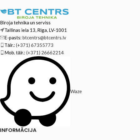
Biroja tehnika un serviss
Tallinas iela 13, Rīga, LV-1001
E-pasts:
btcentrs@btcentrs.lv
Tālr.:
(+371) 67355773
Mob. tālr.:
(+371) 26662214
Waze
INFORMĀCIJA