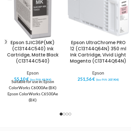
Epson SJIC36P(MK)
Epson UltraChrome PRO
(C13T44C540) Ink
12 (C13T44Q64N) 350 ml
Cartridge, Matte Black
Ink Cartridge, Vivid Light
(C13T44C540)
Magenta (C13T44Q64N)
Epson
Epson
55,10
€
251,56
€
(bez PVN:
45,54
€
)
(bez PVN:
207,90
€
)
Suitable for use in: Epson
ColorWorks C6000Ae (BK)
Epson ColorWorks C6500Ae
(BK)