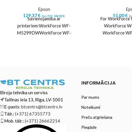
Epson
Ep
129,37
€
51,00
€
(bez PVN:
106,92
€
)
(b
Savienojamība ar
For WorkForce
printeriem:WorkForce WF-
WorkForce W
M5299DWWorkForce WF-
WorkForce WF
M5799DWF
WorkForce Pro 
WorkFo
INFORMĀCIJA
Biroja tehnika un serviss
Par mums
Tallinas iela 13, Rīga, LV-1001
E-pasts:
btcentrs@btcentrs.lv
Noteikumi
Tālr.:
(+371) 67355773
Preču atgriešana
Mob. tālr.:
(+371) 26662214
Piegāde