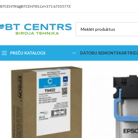
BTCENTRS@BTCENTRS.LV
+371 67355773
PREČU KATALOGS
DATORU REMONTS
KARTRID