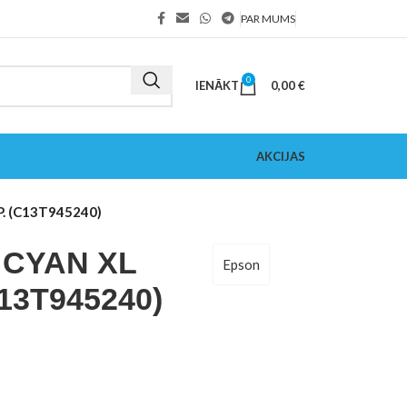
PAR MUMS
0
IENĀKT
0,00
€
AKCIJAS
. (C13T945240)
 CYAN XL
Epson
13T945240)