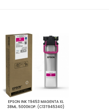
EPSON INK T9453 MAGENTA XL
EPSON INK Y
38ML. 5000KOP. (C13T945340)
(C13T9