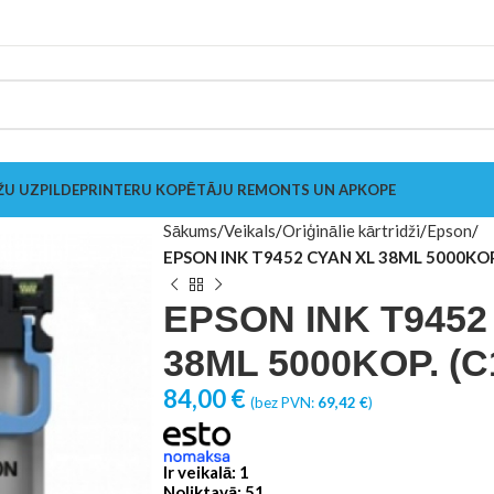
ŽU UZPILDE
PRINTERU KOPĒTĀJU REMONTS UN APKOPE
Sākums
Veikals
Oriģinālie kārtridži
Epson
EPSON INK T9452 CYAN XL 38ML 5000KOP
EPSON INK T9452
38ML 5000KOP. (C
84,00
€
(bez PVN:
69,42
€
)
Ir veikalā: 1
Noliktavā: 51