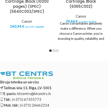
Cartridge, Black (10200
Cartridge, Black
pages) (SPEC)
(6365C002)
(5640C002/SPEC)
Canon
Canon
74,46
€
(bez PVN:
61,54
€
)
Canon consumables genuinely
140,94
€
(bez PVN:
116,48
€
)
make a difference. When you
choose a Canon printer, you’re
investing in quality, reliability and
value. Designed
Biroja tehnika un serviss
Tallinas iela 13, Rīga, LV-1001
E-pasts:
btcentrs@btcentrs.lv
Tālr.:
(+371) 67355773
Mob. tālr.:
(+371) 26662214