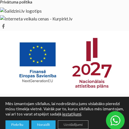
Privātuma politika
Mēs izmantojam sīkfailus, lai nodrošinātu jums vislabāko pieredzi
mūsu tīmekļa vietnē. Vairāk par to, kurus sīkfailus mēs izmantojam,
vai arī tos varat atspējot sadaļā
iestatījumi
.
© SIA PRINT LV 2025
0
Piekrītu
Noraidīt
Uzstādījumi