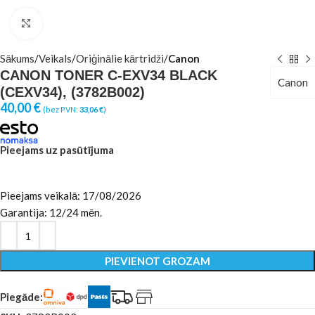
Click to enlarge
Sākums
Veikals
Oriģinālie kārtridži
Canon
CANON TONER C-EXV34 BLACK
Canon
(CEXV34), (3782B002)
40,00
€
(bez PVN:
33,06
€
)
Pieejams uz pasūtījuma
Pieejams veikalā: 17/08/2026
Garantija: 12/24 mēn.
PIEVIENOT GROZAM
Piegāde: