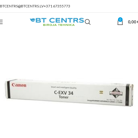
BTCENTRS@BTCENTRS.LV
+371 67355773
0
0,00