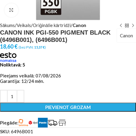
Click to enlarge
Sākums
Veikals
Oriģinālie kārtridži
Canon
CANON INK PGI-550 PIGMENT BLACK
Canon
(6496B001), (6496B001)
18,60
€
(bez PVN:
15,37
€
)
Noliktavā: 5
Pieejams veikalā: 07/08/2026
Garantija: 12/24 mēn.
PIEVIENOT GROZAM
Piegāde:
SKU:
6496B001