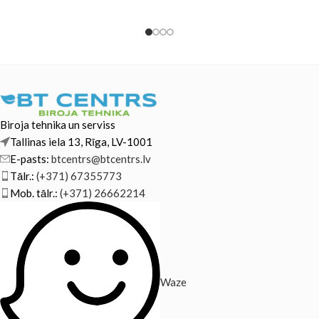
Biroja tehnika un serviss
Tallinas iela 13, Rīga, LV-1001
E-pasts:
btcentrs@btcentrs.lv
Tālr.:
(+371) 67355773
Mob. tālr.:
(+371) 26662214
Waze