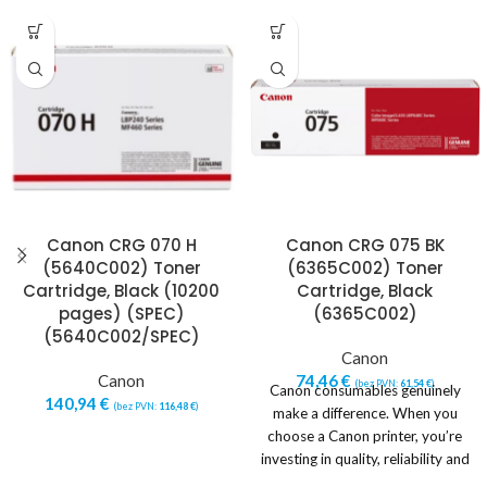
Canon CRG 070 H
Canon CRG 075 BK
(5640C002) Toner
(6365C002) Toner
Cartridge, Black (10200
Cartridge, Black
pages) (SPEC)
(6365C002)
(5640C002/SPEC)
Canon
Canon
74,46
€
(bez PVN:
61,54
€
)
Canon consumables genuinely
140,94
€
(bez PVN:
116,48
€
)
make a difference. When you
choose a Canon printer, you’re
investing in quality, reliability and
value. Designed