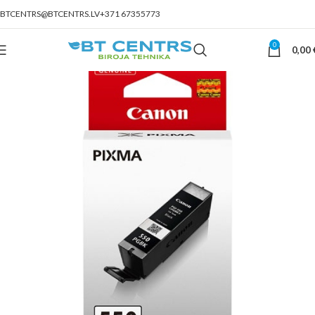
BTCENTRS@BTCENTRS.LV
+371 67355773
0
0,00