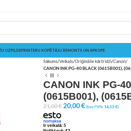
ŽU UZPILDE
PRINTERU KOPĒTĀJU REMONTS UN APKOPE
Sākums
Veikals
Oriģinālie kārtridži
Canon
CANON INK PG-40 BLACK (0615B001), (0
CANON INK PG-4
(0615B001), (0615
20,00
€
21,00
€
(bez PVN:
16,53
€
)
Ir veikalā: 5
Noliktavā: 43