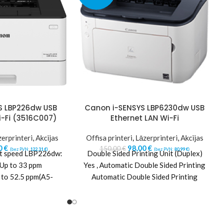
S LBP226dw USB
Canon i-SENSYS LBP6230dw USB
i-Fi (3516C007)
Ethernet LAN Wi-Fi
erprinteri
,
Akcijas
Offisa printeri
,
Lāzerprinteri
,
Akcijas
0
€
98,00
€
150,00
€
(bez PVN:
122,31
€
)
(bez PVN:
80,99
€
)
nt speed LBP226dw:
Double Sided Printing Unit (Duplex)
 Up to 33 ppm
Yes , Automatic Double Sided Printing
52.5 ppm(A5-
Automatic Double Sided Printing
le sided: Up to
Printer Resolution 1200 x 1200