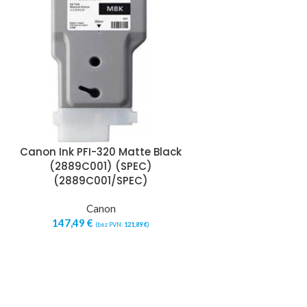
Canon Ink PFI-320 Matte Black
Canon PG54
(2889C001) (SPEC)
(5224B013) I
(2889C001/SPEC)
Multipack, BK/
Canon
Ca
147,49
€
50,97
€
(bez PVN:
121,89
€
)
(b