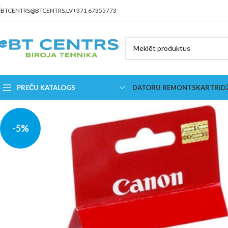
BTCENTRS@BTCENTRS.LV
+371 67355773
PREČU KATALOGS
DATORU REMONTS
KARTRID
-5%