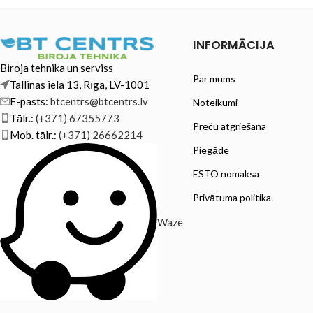
INFORMĀCIJA
Biroja tehnika un serviss
Par mums
Tallinas iela 13, Rīga, LV-1001
E-pasts:
btcentrs@btcentrs.lv
Noteikumi
Tālr.:
(+371) 67355773
Preču atgriešana
Mob. tālr.:
(+371) 26662214
Piegāde
ESTO nomaksa
Privātuma politika
Waze