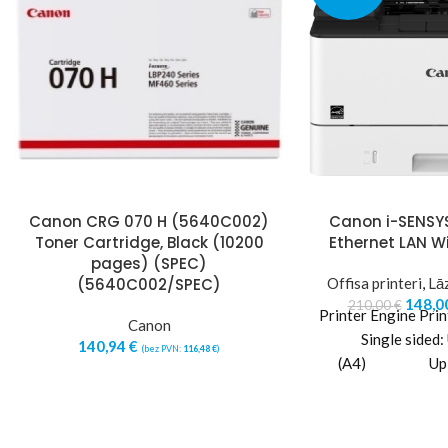
Canon CRG 070 H (5640C002)
Canon i-SENSY
Toner Cartridge, Black (10200
Ethernet LAN W
pages) (SPEC)
(5640C002/SPEC)
Offisa printeri
,
Lāz
148,0
210,00
€
Printer Engine Pri
Canon
Single sided:
140,94
€
(bez PVN:
116,48
€
)
(A4) Up to 
Landscape) Doub