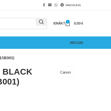
PAR MUMS
0
IENĀKT
0,00
€
AKCIJAS
615B001)
0 BLACK
Canon
B001)