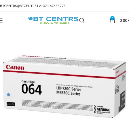
BTCENTRS@BTCENTRS.LV
+371 67355773
0
0,00