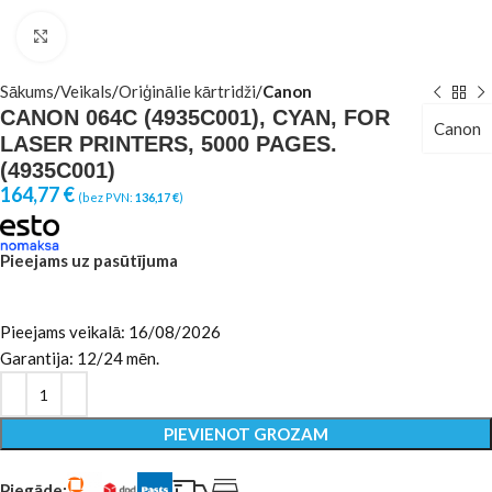
Click to enlarge
Sākums
Veikals
Oriģinālie kārtridži
Canon
CANON 064C (4935C001), CYAN, FOR
Canon
LASER PRINTERS, 5000 PAGES.
(4935C001)
164,77
€
(bez PVN:
136,17
€
)
Pieejams uz pasūtījuma
Pieejams veikalā: 16/08/2026
Garantija: 12/24 mēn.
PIEVIENOT GROZAM
Piegāde: