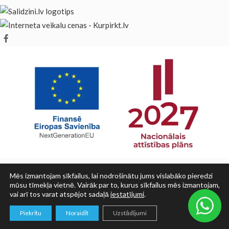
Mēs izmantojam sīkfailus, lai nodrošinātu jums vislabāko pieredzi
mūsu tīmekļa vietnē. Vairāk par to, kurus sīkfailus mēs izmantojam,
vai arī tos varat atspējot sadaļā
iestatījumi
.
© SIA PRINT LV 2025
0
Piekrītu
Noraidīt
Uzstādījumi
Veikals
Grozs
Mans konts