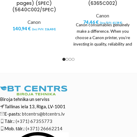
pages) (SPEC)
(6365C002)
(5640C002/SPEC)
Canon
Canon
74,46
€
(bez PVN:
61,54
€
)
Canon consumables genuinely
140,94
€
(bez PVN:
116,48
€
)
make a difference. When you
choose a Canon printer, you’re
investing in quality, reliability and
value. Designed
Biroja tehnika un serviss
Tallinas iela 13, Rīga, LV-1001
E-pasts:
btcentrs@btcentrs.lv
Tālr.:
(+371) 67355773
Mob. tālr.:
(+371) 26662214