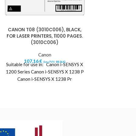
CANON T08 (3010C006), BLACK,
FOR LASER PRINTERS, 11000 PAGES.
(3010C006)
Canon
107,16
€
(bez PVN:
88,56
€
)
Suitable for use in: Canon i-SENSYS X
1200 Series Canon i-SENSYS X 1238 P
Canon i-SENSYS X 1238 Pr