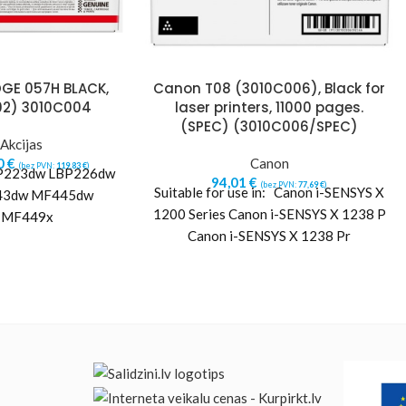
GE 057H BLACK,
Canon T08 (3010C006), Black for
02) 3010C004
laser printers, 11000 pages.
(SPEC) (3010C006/SPEC)
Akcijas
0
€
Canon
(bez PVN:
119,83
€
)
LBP223dw LBP226dw
94,01
€
(bez PVN:
77,69
€
)
Suitable for use in: Canon i-SENSYS X
43dw MF445dw
1200 Series Canon i-SENSYS X 1238 P
 MF449x
Canon i-SENSYS X 1238 Pr