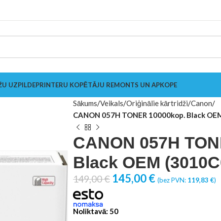
ŽU UZPILDE
PRINTERU KOPĒTĀJU REMONTS UN APKOPE
Sākums
Veikals
Oriģinālie kārtridži
Canon
CANON 057H TONER 10000kop. Black OE
CANON 057H TONE
Black OEM (3010C
145,00
€
149,00
€
(bez PVN:
119,83
€
)
Noliktavā: 50