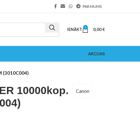
PAR MUMS
0
IENĀKT
0,00
€
AKCIJAS
M (3010C004)
R 10000kop.
Canon
004)