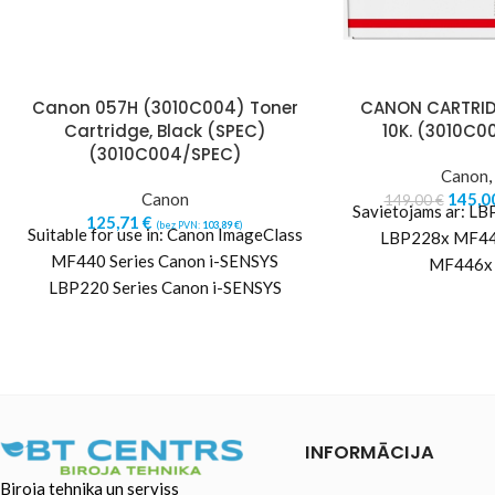
Canon 057H (3010C004) Toner
CANON CARTRID
Cartridge, Black (SPEC)
10K. (3010C0
(3010C004/SPEC)
Canon
,
Canon
145,0
149,00
€
Savietojams ar: 
125,71
€
(bez PVN:
103,89
€
)
Suitable for use in: Canon ImageClass
LBP228x MF4
MF440 Series Canon i-SENSYS
MF446x
LBP220 Series Canon i-SENSYS
LBP223dw Canon i-SENSYS
LBP226dw Canon i-SENSYS
INFORMĀCIJA
Biroja tehnika un serviss