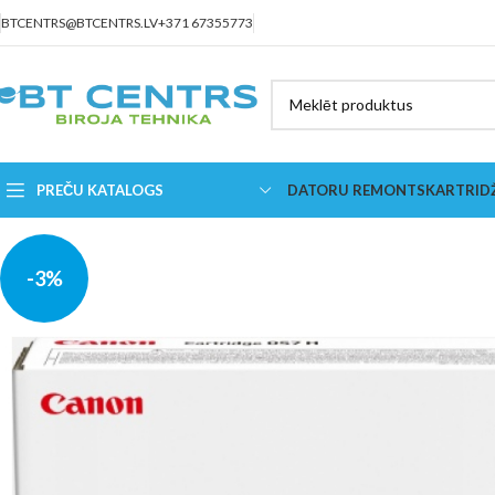
BTCENTRS@BTCENTRS.LV
+371 67355773
PREČU KATALOGS
DATORU REMONTS
KARTRID
-3%